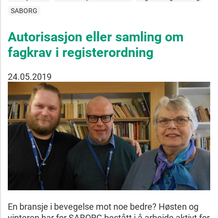
SABORG
Autorisasjon eller samling om
fagkrav i registerordning
24.05.2019
En bransje i bevegelse mot noe bedre? Høsten og
vinteren har for SABORG bestått i å arbeide aktivt for