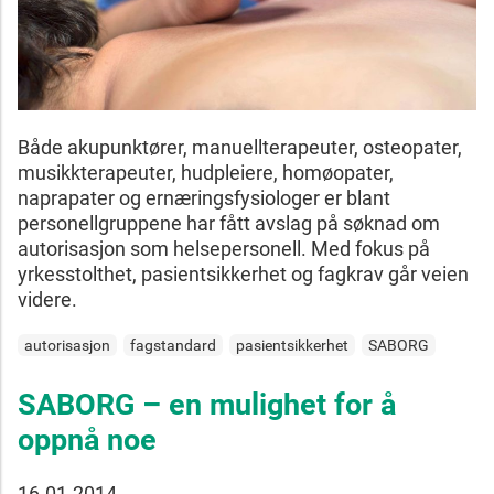
Både akupunktører, manuellterapeuter, osteopater,
musikkterapeuter, hudpleiere, homøopater,
naprapater og ernæringsfysiologer er blant
personellgruppene har fått avslag på søknad om
autorisasjon som helsepersonell. Med fokus på
yrkesstolthet, pasientsikkerhet og fagkrav går veien
videre.
autorisasjon
fagstandard
pasientsikkerhet
SABORG
SABORG – en mulighet for å
oppnå noe
16.01.2014