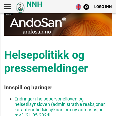
LOGG INN
Helsepolitikk og
pressemeldinger
Innspill og høringer
Endringar i helsepersonelloven og
helsetilsynsloven (administrative reaksjonar,
karantenetid før søknad om ny autorisasjon
mv.) [21.05.2024]