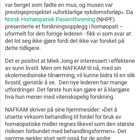
var berget som fødte en mus, og musen var
prestisjeprosjektet «uforklarlige sykdomsforløp». Da
Norsk Homøopatisk Pasientforening
(NHPF)
presenterte et forskningsopplegg i homøopati –
uformelt for den forrige lederen - fikk vi som svar at
det lot seg ikke gjøre fordi det ikke var forsket på
dette tidligere.
Det er positivt at Miek Jong er interessert i effektene
av sunn livstil. Men om NAFKAM til nå, med sin
skolemedisinske tilnærming, vil kunne bidra til en slik
livsstil, gjenstår å se. Den nye lederen har mange
utfordringer. Det første hun kan gjøre er å klargjøre
hva hun mener med vitenskapelig forskning.
NAFKAM skriver på sine hjemmesider: «Det å
utsette virksom behandling til fordel for bruk av
homøopatiske midler regnes likevel som den største
risikoen forbundet med behandlingsformen». Det
samme gjelder stort sett også for de andre