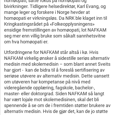
homøopati, satte fokus på homøopati og
bivirkninger. Tidligere helsedirektør, Karl Evang, og
mange leger og forskere i Norge hevder at
homøopati er virkningsløs. Da NRK ble klaget inn til
Kringkastingsrådet på «Folkeopplysningens»
ensidige fremstillingen av homøopati, lot NAFKAM
seg mer enn villig bruke som såkalt sannhetsvitne
om hva homøopati er.
Utfordringene for NAFKAM står altså i kø. Hvis
NAFKAM virkelig ønsker å sidestille seriøs alternativ
medisin med skolemedisin – som blant annet Sveits
har gjort - kan de bidra til å foreslå sertifisering av
seriøse utøvere av alternativ medisin. Dette uansett
om utøveren har kompetanse på nivå med
videregående opplæring, fagskole, bachelor-,
master- eller doktorgrad. Siden NAFKAM så langt
har vært lojale mot skolemedisinen, skal det bli
spennende å se om de i fremtiden støtter brukere av
alternativ medisin. Hvis de gjør det, kan de jo støtte