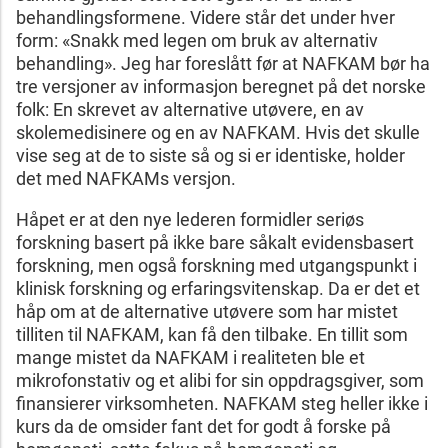
behandlingsformene. Videre står det under hver
form: «Snakk med legen om bruk av alternativ
behandling». Jeg har foreslått før at NAFKAM bør ha
tre versjoner av informasjon beregnet på det norske
folk: En skrevet av alternative utøvere, en av
skolemedisinere og en av NAFKAM. Hvis det skulle
vise seg at de to siste så og si er identiske, holder
det med NAFKAMs versjon.
Håpet er at den nye lederen formidler seriøs
forskning basert på ikke bare såkalt evidensbasert
forskning, men også forskning med utgangspunkt i
klinisk forskning og erfaringsvitenskap. Da er det et
håp om at de alternative utøvere som har mistet
tilliten til NAFKAM, kan få den tilbake. En tillit som
mange mistet da NAFKAM i realiteten ble et
mikrofonstativ og et alibi for sin oppdragsgiver, som
finansierer virksomheten. NAFKAM steg heller ikke i
kurs da de omsider fant det for godt å forske på