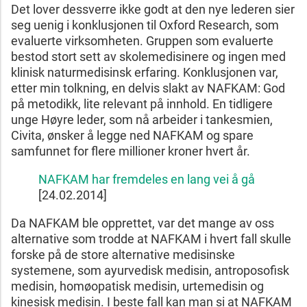
Det lover dessverre ikke godt at den nye lederen sier
seg uenig i konklusjonen til Oxford Research, som
evaluerte virksomheten. Gruppen som evaluerte
bestod stort sett av skolemedisinere og ingen med
klinisk naturmedisinsk erfaring. Konklusjonen var,
etter min tolkning, en delvis slakt av NAFKAM: God
på metodikk, lite relevant på innhold. En tidligere
unge Høyre leder, som nå arbeider i tankesmien,
Civita, ønsker å legge ned NAFKAM og spare
samfunnet for flere millioner kroner hvert år.
NAFKAM har fremdeles en lang vei å gå
[24.02.2014]
Da NAFKAM ble opprettet, var det mange av oss
alternative som trodde at NAFKAM i hvert fall skulle
forske på de store alternative medisinske
systemene, som ayurvedisk medisin, antroposofisk
medisin, homøopatisk medisin, urtemedisin og
kinesisk medisin. I beste fall kan man si at NAFKAM