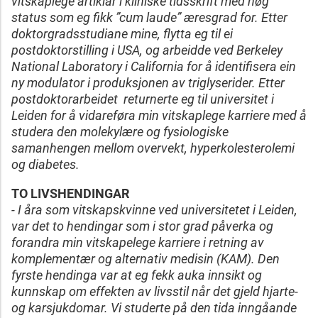
vitskaplege artiklar i kliniske tidsskrift med høg
status som eg fikk ”cum laude” æresgrad for. Etter
doktorgradsstudiane mine, flytta eg til ei
postdoktorstilling i USA, og arbeidde ved Berkeley
National Laboratory i California for å identifisera ein
ny modulator i produksjonen av triglyserider. Etter
postdoktorarbeidet returnerte eg til universitet i
Leiden for å vidareføra min vitskaplege karriere med å
studera den molekylære og fysiologiske
samanhengen mellom overvekt, hyperkolesterolemi
og diabetes.
TO LIVSHENDINGAR
- I åra som vitskapskvinne ved universitetet i Leiden,
var det to hendingar som i stor grad påverka og
forandra min vitskapelege karriere i retning av
komplementær og alternativ medisin (KAM). Den
fyrste hendinga var at eg fekk auka innsikt og
kunnskap om effekten av livsstil når det gjeld hjarte-
og karsjukdomar. Vi studerte på den tida inngåande