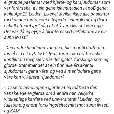
ei gruppe pasientar med hjarte- og karsjukdomar som
var forårsaka av ein genetisk mutasjon i apoE-genet,
kalla ApoE3-Leiden. Likevel utvikla ikkje alle pasientar
med denne mutasjonen hyperkolesterolemi, og deira
såkalla ”fenotype” såg ut til å vera livsstilavhengig.
Det var då eg byrja å bli interessert i effektane av ein
sunn livsstil.
-Den andre hendinga var at eg blei mor til dottera mi
Iris. Å sjå eit nytt liv bli født, forårsaka brått etiske
konfliktar i meg sjølv når det gjaldt forskinga som eg
gjorde. Stemmer det at ein finn alle årsaker til
sjukdomar i gena våre, og ved å manipulera gena
våre kan vi kurera sjukdomar?
- Disse to hendingane gjorde at eg måtte ta den
vanskelege avgjerda om å endra min vellykka
vitskaplege karriere ved universitetet i Leiden, og
fullstendig endra forskingsfeltet mitt mot sunn livsstil
og KAM.