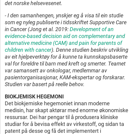
det norske helsevesenet.
- I den samanhengen, ynskjer eg å visa til ein studie
som eg nyleg publiserte i tidsskriftet Supportive Care
in Cancer (Jong et al. 2019:
Development of an
evidence-based decision aid on complementary and
alternative medicine (CAM) and pain for parents of
children with cancer
). Denne studien beskriv utvikling
av eit hjelpeverktøy for å kunne ta kunnskapsbaserte
val for foreldre til barn med kreft og smerter. Teamet
var samansett av onkologar, medlemmar av
pasientorganisasjonar, KAM-ekspertar og forskarar.
Studien var basert på reelle behov.
BIOKJEMISK HEGEMONI
Det biokjemiske hegemoniet innan moderne
medisin, har skapt aktørar med enorme økonomiske
ressursar. Dei har pengar til å produsera kliniske
studiar for å bevisa effekt av virkestoff, og sidan ta
patent på desse og få det implementert i