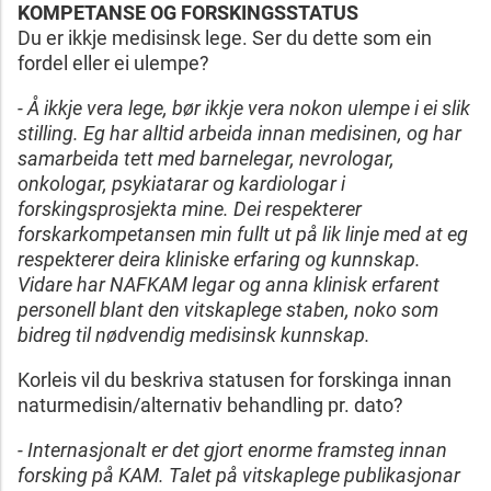
KOMPETANSE OG FORSKINGSSTATUS
Du er ikkje medisinsk lege. Ser du dette som ein
fordel eller ei ulempe?
- Å ikkje vera lege, bør ikkje vera nokon ulempe i ei slik
stilling. Eg har alltid arbeida innan medisinen, og har
samarbeida tett med barnelegar, nevrologar,
onkologar, psykiatarar og kardiologar i
forskingsprosjekta mine. Dei respekterer
forskarkompetansen min fullt ut på lik linje med at eg
respekterer deira kliniske erfaring og kunnskap.
Vidare har NAFKAM legar og anna klinisk erfarent
personell blant den vitskaplege staben, noko som
bidreg til nødvendig medisinsk kunnskap.
Korleis vil du beskriva statusen for forskinga innan
naturmedisin/alternativ behandling pr. dato?
- Internasjonalt er det gjort enorme framsteg innan
forsking på KAM. Talet på vitskaplege publikasjonar