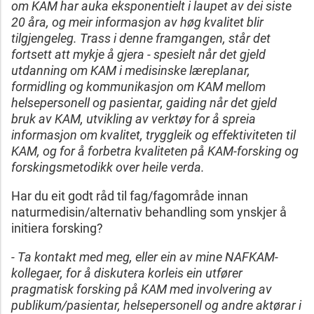
om KAM har auka eksponentielt i laupet av dei siste
20 åra, og meir informasjon av høg kvalitet blir
tilgjengeleg. Trass i denne framgangen, står det
fortsett att mykje å gjera - spesielt når det gjeld
utdanning om KAM i medisinske læreplanar,
formidling og kommunikasjon om KAM mellom
helsepersonell og pasientar, gaiding når det gjeld
bruk av KAM, utvikling av verktøy for å spreia
informasjon om kvalitet, tryggleik og effektiviteten til
KAM, og for å forbetra kvaliteten på KAM-forsking og
forskingsmetodikk over heile verda.
Har du eit godt råd til fag/fagområde innan
naturmedisin/alternativ behandling som ynskjer å
initiera forsking?
- Ta kontakt med meg, eller ein av mine NAFKAM-
kollegaer, for å diskutera korleis ein utfører
pragmatisk forsking på KAM med involvering av
publikum/pasientar, helsepersonell og andre aktørar i