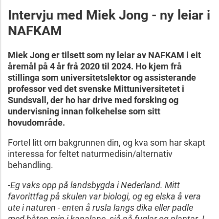
Intervju med Miek Jong - ny leiar i
NAFKAM
Miek Jong er tilsett som ny leiar av NAFKAM i eit
åremål på 4 år frå 2020 til 2024. Ho kjem frå
stillinga som universitetslektor og assisterande
professor ved det svenske Mittuniversitetet i
Sundsvall, der ho har drive med forsking og
undervisning innan folkehelse som sitt
hovudområde.
Fortel litt om bakgrunnen din, og kva som har skapt
interessa for feltet naturmedisin/alternativ
behandling.
-Eg vaks opp på landsbygda i Nederland. Mitt
favorittfag på skulen var biologi, og eg elska å vera
ute i naturen - enten å rusla langs dika eller padle
med båten min i kanalane, sjå på fuglar og plantar. I