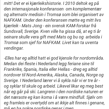
mitt! Det er ei kjærleikshistorie. I 2010 deltok eg på
den internasjonale konferansen om komplementær
og alternativ medisin i Tromsø som blei organisert av
NAFKAM. Under den konferansen møtte eg mitt livs
kjærleik - Mats Jong - ein svensk KAM-forskar frå
Sundsvall, Sverige. Kven ville ha gissa då, at eg ti år
seinare skulle vera gift med Mats og bu og arbeida i
Tromsø som sjef for NAFKAM. Livet kan ta uventa
vendingar.
-Elles har eg alltid hatt ei god kjensle for nordområda.
Medan dei fleste i Nederland legg feriane sine til
Frankrike, Spania, Italia eller Hellas - dreg eg alltid
nordover til Nord-Amerika, Alaska, Canada, Norge og
Sverige. I Nederland lærer vi å sykla når vi er tre år -
og syklar til skule og arbeid. Likevel likar eg meg best
når eg går på ski. Langrenn i den nordiske naturen er
det næraste eg kan koma i å være mindfull. Sjølv om
eg framleis er overtydd om at ikkje alt finnes i genane,
må eg ha nokre nordiske genar i meg.