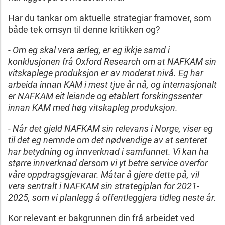
Har du tankar om aktuelle strategiar framover, som
både tek omsyn til denne kritikken og?
- Om eg skal vera ærleg, er eg ikkje samd i
konklusjonen frå Oxford Research om at NAFKAM sin
vitskaplege produksjon er av moderat nivå. Eg har
arbeida innan KAM i mest tjue år nå, og internasjonalt
er NAFKAM eit leiande og etablert forskingssenter
innan KAM med høg vitskapleg produksjon.
- Når det gjeld NAFKAM sin relevans i Norge, viser eg
til det eg nemnde om det nødvendige av at senteret
har betydning og innverknad i samfunnet. Vi kan ha
større innverknad dersom vi yt betre service overfor
våre oppdragsgjevarar. Måtar å gjere dette på, vil
vera sentralt i NAFKAM sin strategiplan for 2021-
2025, som vi planlegg å offentleggjera tidleg neste år.
Kor relevant er bakgrunnen din frå arbeidet ved