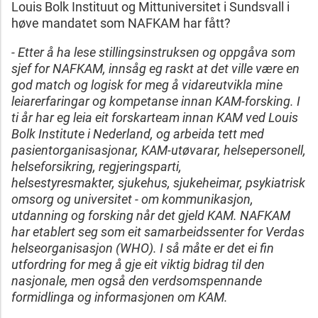
Louis Bolk Instituut og Mittuniversitet i Sundsvall i
høve mandatet som NAFKAM har fått?
- Etter å ha lese stillingsinstruksen og oppgåva som
sjef for NAFKAM, innsåg eg raskt at det ville være en
god match og logisk for meg å vidareutvikla mine
leiarerfaringar og kompetanse innan KAM-forsking. I
ti år har eg leia eit forskarteam innan KAM ved Louis
Bolk Institute i Nederland, og arbeida tett med
pasientorganisasjonar, KAM-utøvarar, helsepersonell,
helseforsikring, regjeringsparti,
helsestyresmakter, sjukehus, sjukeheimar, psykiatrisk
omsorg og universitet - om kommunikasjon,
utdanning og forsking når det gjeld KAM. NAFKAM
har etablert seg som eit samarbeidssenter for Verdas
helseorganisasjon (WHO). I så måte er det ei fin
utfordring for meg å gje eit viktig bidrag til den
nasjonale, men også den verdsomspennande
formidlinga og informasjonen om KAM.