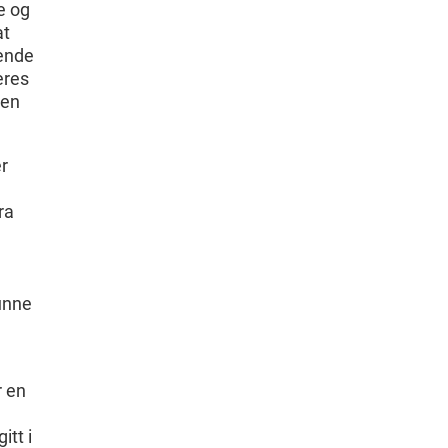
e og
at
tende
eres
ten
r
ra
unne
r en
itt i