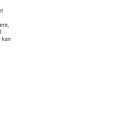
et
ere,
l
e kan