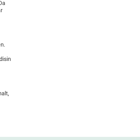
 Da
år
en.
disin
alt,