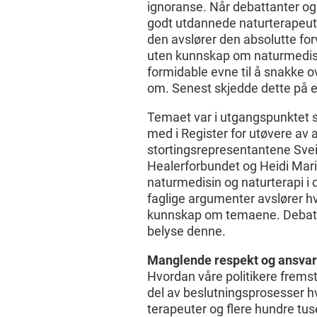
ignoranse. Når debattanter og
godt utdannede naturterapeuter,
den avslører den absolutte for
uten kunnskap om naturmedisin
formidable evne til å snakke 
om. Senest skjedde dette på en
Temaet var i utgangspunktet s
med i Register for utøvere av 
stortingsrepresentantene Svein
Healerforbundet og Heidi Mar
naturmedisin og naturterapi i 
faglige argumenter avslører 
kunnskap om temaene. Debatten
belyse denne.
Manglende respekt og ansvar 
Hvordan våre politikere fremstå
del av beslutningsprosesser h
terapeuter og flere hundre tuse