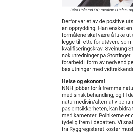
Bård Hoksrud FrP, medlem i Helse- o
Derfor var et av de positive u
en opprydding. Han ønsket en 
formålene skal være å luke ut 
legge til rette for utøvere so
kvalifiseringskrav. Sveinung S
nok utredninger på Stortinget
forarbeid i form av nødvendig
beslutninger med vidtrekken
Helse og økonomi
NNH jobber for å fremme natu
medisinsk behandling, og til 
naturmedisin/alternativ behand
pasientsikkerheten, kan bidra t
medikamenter. Politikerne er
tydelig frem i debatten. Vi sna
fra Ryggregisteret koster musk