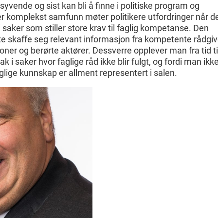
 syvende og sist kan bli å finne i politiske program og
er komplekst samfunn møter politikere utfordringer når d
i saker som stiller store krav til faglig kompetanse. Den
åtte skaffe seg relevant informasjon fra kompetente rådgiv
oner og berørte aktører. Dessverre opplever man fra tid ti
k i saker hvor faglige råd ikke blir fulgt, og fordi man ikk
lige kunnskap er allment representert i salen.