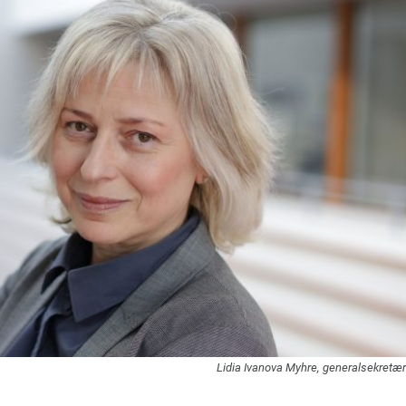
Lidia Ivanova Myhre, generalsekretæ