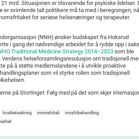
 21 mrd. Situasjonen er tilsvarende for psykiske lidelser.
 er svimlende tall politikere må ta med i beregningen, n
e momsfritaket for seriøse helsenæringer og terapeuter.
edorganisasjon (NNH) ønsker budskapet fra Hoksrud
tte i gang det nødvendige arbeidet for å rydde opp i sak
HO Traditional Medicine Strategy 2014–2023
som ble
på Verdens helseforsamlingsresolusjon om tradisjonell me
te på å støtte medlemslandene i å utvikle proaktive
handlingsplaner som vil styrke rollen som tradisjonell
olkehelsen.
kerne på Stortinget: Følg med på det som skjer internasjon
kvalitetssikring
momsfritak
mvafribehandling
kerhet