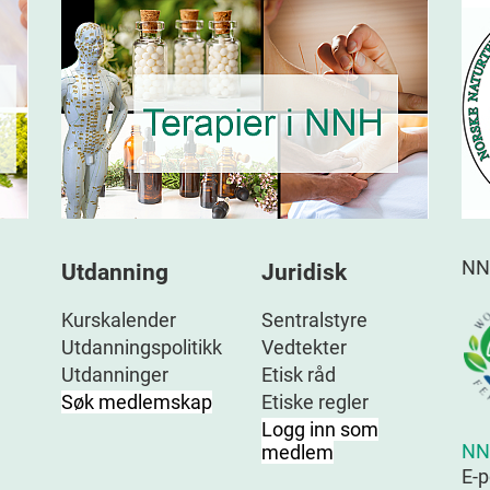
NN
Utdanning
Juridisk
Kurskalender
Sentralstyre
Utdanningspolitikk
Vedtekter
Utdanninger
Etisk råd
Søk medlemskap
Etiske regler
Logg inn som
NN
medlem
E-