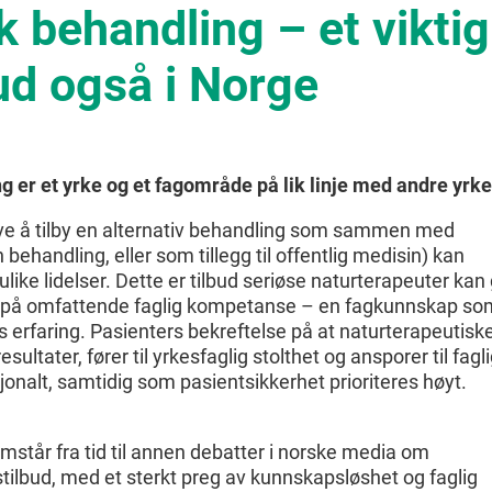
k behandling – et viktig
ud også i Norge
g er et yrke og et fagområde på lik linje med andre yrke
ave å tilby en alternativ behandling som sammen med
ehandling, eller som tillegg til offentlig medisin) kan
like lidelser. Dette er tilbud seriøse naturterapeuter kan 
r på omfattende faglig kompetanse – en fagkunnskap so
s erfaring. Pasienters bekreftelse på at naturterapeutisk
sultater, fører til yrkesfaglig stolthet og ansporer til fagl
sjonalt, samtidig som pasientsikkerhet prioriteres høyt.
mstår fra tid til annen debatter i norske media om
tilbud, med et sterkt preg av kunnskapsløshet og faglig