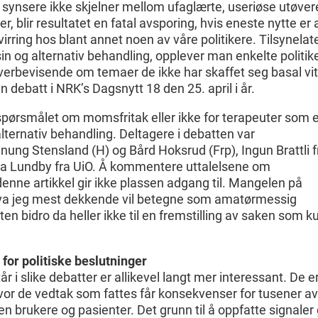
 synsere ikke skjelner mellom ufaglærte, useriøse utøver
 blir resultatet en fatal avsporing, hvis eneste nytte er 
virring hos blant annet noen av våre politikere. Tilsynela
 og alternativ behandling, opplever man enkelte politik
overbevisende om temaer de ikke har skaffet seg basal vi
 debatt i NRK’s Dagsnytt 18 den 25. april i år.
pørsmålet om momsfritak eller ikke for terapeuter som e
alternativ behandling. Deltagere i debatten var
ung Stensland (H) og Bård Hoksrud (Frp), Ingun Brattli f
ia Lundby fra UiO. Å kommentere uttalelsene om
denne artikkel gir ikke plassen adgang til. Mangelen på
hva jeg mest dekkende vil betegne som amatørmessig
 bidro da heller ikke til en fremstilling av saken som k
for politiske beslutninger
r i slike debatter er allikevel langt mer interessant. De e
vor de vedtak som fattes får konsekvenser for tusener av
n brukere og pasienter. Det grunn til å oppfatte signaler g