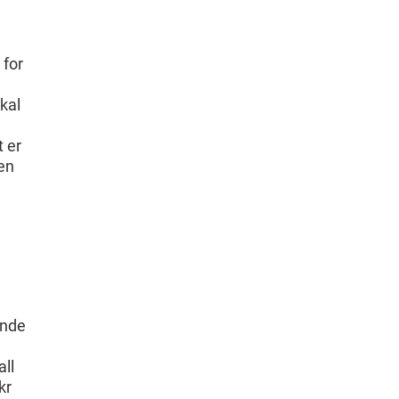
 for
kal
 er
en
ende
all
kr