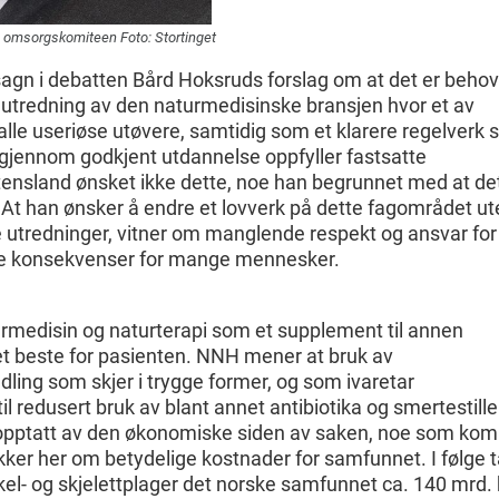
g omsorgskomiteen Foto: Stortinget
tsagn i debatten Bård Hoksruds forslag om at det er behov
utredning av den naturmedisinske bransjen hvor et av
alle useriøse utøvere, samtidig som et klarere regelverk s
m gjennom godkjent utdannelse oppfyller fastsatte
tensland ønsket ikke dette, noe han begrunnet med at det
. At han ønsker å endre et lovverk på dette fagområdet ut
e utredninger, vitner om manglende respekt og ansvar for
de konsekvenser for mange mennesker.
rmedisin og naturterapi som et supplement til annen
det beste for pasienten. NNH mener at bruk av
ling som skjer i trygge former, og som ivaretar
il redusert bruk av blant annet antibiotika og smertestill
 opptatt av den økonomiske siden av saken, noe som kom
kker her om betydelige kostnader for samfunnet. I følge t
el- og skjelettplager det norske samfunnet ca. 140 mrd. 