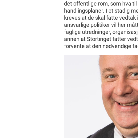
det offentlige rom, som hva til
handlingsplaner. I et stadig m
kreves at de skal fatte vedtak 
ansvarlige politiker vil her m
faglige utredninger, organisasj
annen at Stortinget fatter vedta
forvente at den nødvendige fag