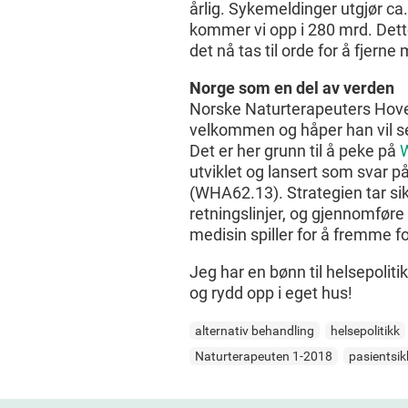
årlig. Sykemeldinger utgjør ca.
kommer vi opp i 280 mrd. Dette
det nå tas til orde for å fjern
Norge som en del av verden
Norske Naturterapeuters Hov
velkommen og håper han vil se
Det er her grunn til å peke på
W
utviklet og lansert som svar 
(WHA62.13). Strategien tar sik
retningslinjer, og gjennomføre 
medisin spiller for å fremme f
Jeg har en bønn til helsepoliti
og rydd opp i eget hus!
alternativ behandling
helsepolitikk
Naturterapeuten 1-2018
pasientsik