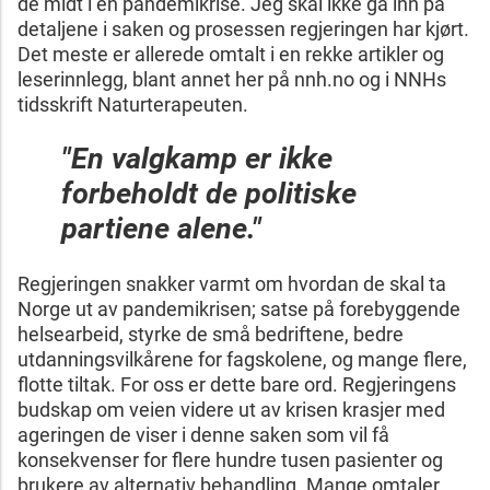
de midt i en pandemikrise. Jeg skal ikke gå inn på
detaljene i saken og prosessen regjeringen har kjørt.
Det meste er allerede omtalt i en rekke artikler og
leserinnlegg, blant annet her på nnh.no og i NNHs
tidsskrift Naturterapeuten.
"En valgkamp er ikke
forbeholdt de politiske
partiene alene."
Regjeringen snakker varmt om hvordan de skal ta
Norge ut av pandemikrisen; satse på forebyggende
helsearbeid, styrke de små bedriftene, bedre
utdanningsvilkårene for fagskolene, og mange flere,
flotte tiltak. For oss er dette bare ord. Regjeringens
budskap om veien videre ut av krisen krasjer med
ageringen de viser i denne saken som vil få
konsekvenser for flere hundre tusen pasienter og
brukere av alternativ behandling. Mange omtaler