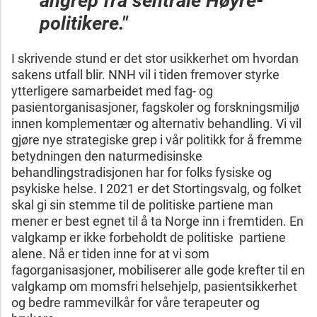
angrep fra sentrale Høyre-
politikere."
I skrivende stund er det stor usikkerhet om hvordan
sakens utfall blir. NNH vil i tiden fremover styrke
ytterligere samarbeidet med fag- og
pasientorganisasjoner, fagskoler og forskningsmiljø
innen komplementær og alternativ behandling. Vi vil
gjøre nye strategiske grep i vår politikk for å fremme
betydningen den naturmedisinske
behandlingstradisjonen har for folks fysiske og
psykiske helse. I 2021 er det Stortingsvalg, og folket
skal gi sin stemme til de politiske partiene man
mener er best egnet til å ta Norge inn i fremtiden. En
valgkamp er ikke forbeholdt de politiske partiene
alene. Nå er tiden inne for at vi som
fagorganisasjoner, mobiliserer alle gode krefter til en
valgkamp om momsfri helsehjelp, pasientsikkerhet
og bedre rammevilkår for våre terapeuter og