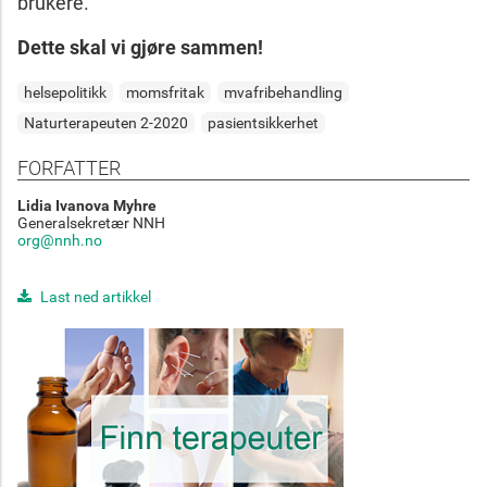
brukere.
Dette skal vi gjøre sammen!
helsepolitikk
momsfritak
mvafribehandling
Naturterapeuten 2-2020
pasientsikkerhet
FORFATTER
Lidia Ivanova Myhre
Generalsekretær NNH
org@nnh.no
Last ned artikkel