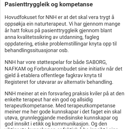
Pasienttryggleik og kompetanse
Hovudfokuset for NNH er at det skal vera trygt å
oppsøkja ein naturterapeut. Vi har gjennom mange
år hatt fokus på pasienttryggleik gjennom blant
anna kvalitetssikring av utdanning, fagleg
oppdatering, etiske problemstillingar knyta opp til
behandlingssituasjonar osb.
NNH har vore støttespelar for både SABORG,
NAFKAM og Forbrukarombudet sine initiativ når det
gjeld å etablera offentlege fagkrav knyta til
Registeret for utøvarar av alternativ behandling.
NNH meiner at ein forsvarleg praksis kviler på at den
enkelte terapeut har ein god og allsidig
terapeutkompetanse. Med terapeutkompetanse
meiner me her gode kunnskapar i det faget ein skal
utøva, grunnleggjande medisinske kunnskapar og
god innsikt i etikk og kommunikasjon. Og den