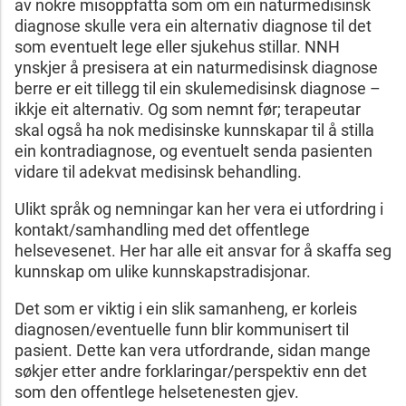
av nokre misoppfatta som om ein naturmedisinsk
diagnose skulle vera ein alternativ diagnose til det
som eventuelt lege eller sjukehus stillar. NNH
ynskjer å presisera at ein naturmedisinsk diagnose
berre er eit tillegg til ein skulemedisinsk diagnose –
ikkje eit alternativ. Og som nemnt før; terapeutar
skal også ha nok medisinske kunnskapar til å stilla
ein kontradiagnose, og eventuelt senda pasienten
vidare til adekvat medisinsk behandling.
Ulikt språk og nemningar kan her vera ei utfordring i
kontakt/samhandling med det offentlege
helsevesenet. Her har alle eit ansvar for å skaffa seg
kunnskap om ulike kunnskapstradisjonar.
Det som er viktig i ein slik samanheng, er korleis
diagnosen/eventuelle funn blir kommunisert til
pasient. Dette kan vera utfordrande, sidan mange
søkjer etter andre forklaringar/perspektiv enn det
som den offentlege helsetenesten gjev.