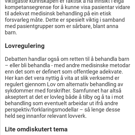
viktigaste kunnskapen er faktisk å ha innsikt i eiga
kompetansegrense for å kunne visa pasientar vidare
til adekvat medisinsk behandling på ein etisk
forsvarleg måte. Dette er spesielt viktig i samband
med pasientgrupper som er sårbare, blant anna
barn.
Lovregulering
Debatten handlar også om retten til å behandla barn
– eller bli behandla - med andre medisinske metodar
enn det som er definert som offentlege adekvate.
Her kan det vera nyttig å vita at slik verksemd er
regulert gjennom Lov om alternativ behandling av
sykdommer med forskrifter. Samfunnet har altså
akseptert at det er lovleg både å tilby og å ta i mot
behandling som eventuelt arbeidar ut ifrå andre
perspektiv/forklaringsmodellar – så lenge desse
held seg innanfor relevant lovverk.
Lite omdiskutert tema