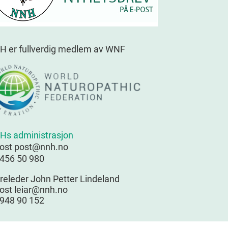
H er fullverdig medlem av WNF
Hs administrasjon
post post@nnh.no
 456 50 980
releder John Petter Lindeland
ost leiar@nnh.no
 948 90 152