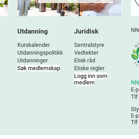
NN
Utdanning
Juridisk
Kurskalender
Sentralstyre
Utdanningspolitikk
Vedtekter
Utdanninger
Etisk råd
Søk medlemskap
Etiske regler
Logg inn som
NN
medlem
E-
Tlf
Sty
E-p
Tlf