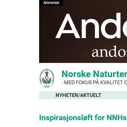
Norske Naturte
- MED FOKUS PÅ KVALITET 
NYHETER/AKTUELT
Inspirasjonsløft for NNHs 