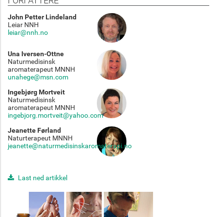
FORFATTERE
John Petter Lindeland
Leiar NNH
leiar@nnh.no
Una Iversen-Ottne
Naturmedisinsk
aromaterapeut MNNH
unahege@msn.com
Ingebjørg Mortveit
Naturmedisinsk
aromaterapeut MNNH
ingebjorg.mortveit@yahoo.com
Jeanette Førland
Naturterapeut MNNH
jeanette@naturmedisinskaromaterapi.no
Last ned artikkel