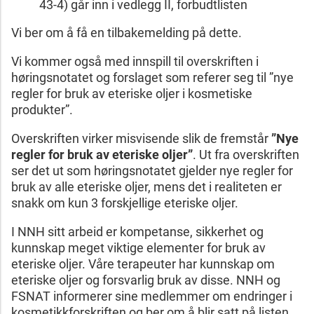
43-4) går inn i vedlegg II, forbudtlisten
Vi ber om å få en tilbakemelding på dette.
Vi kommer også med innspill til overskriften i
høringsnotatet og forslaget som referer seg til ”nye
regler for bruk av eteriske oljer i kosmetiske
produkter”.
Overskriften virker misvisende slik de fremstår
”Nye
regler for bruk av eteriske oljer”
. Ut fra overskriften
ser det ut som høringsnotatet gjelder nye regler for
bruk av alle eteriske oljer, mens det i realiteten er
snakk om kun 3 forskjellige eteriske oljer.
I NNH sitt arbeid er kompetanse, sikkerhet og
kunnskap meget viktige elementer for bruk av
eteriske oljer. Våre terapeuter har kunnskap om
eteriske oljer og forsvarlig bruk av disse. NNH og
FSNAT informerer sine medlemmer om endringer i
kosmetikkforskriften og ber om å blir satt på listen