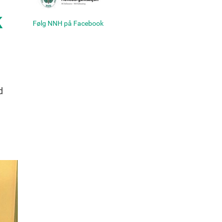
k
Følg NNH på Facebook
d