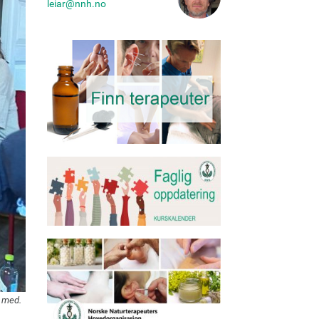
leiar@nnh.no
a med.