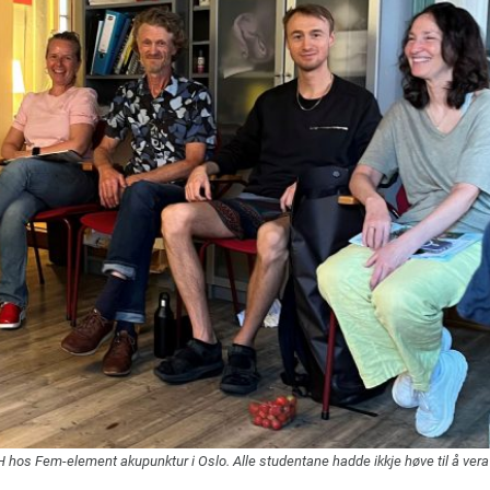
os Fem-element akupunktur i Oslo. Alle studentane hadde ikkje høve til å ver