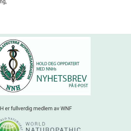
ng,
H er fullverdig medlem av WNF