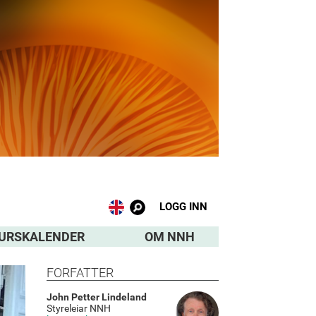
LOGG INN
URSKALENDER
OM NNH
FORFATTER
John Petter Lindeland
Styreleiar NNH