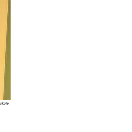
rskole