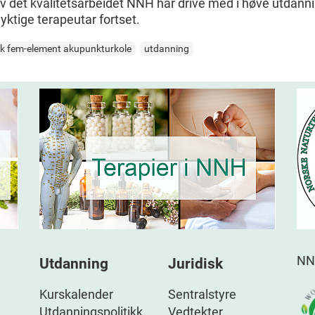
 av det kvalitetsarbeidet NNH har drive med i høve utdanni
yktige terapeutar fortset.
sk fem-element akupunkturkole
utdanning
NN
Utdanning
Juridisk
Kurskalender
Sentralstyre
Utdanningspolitikk
Vedtekter