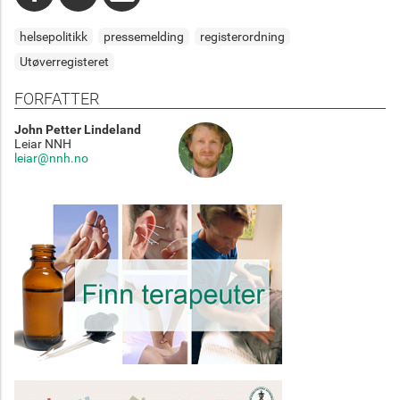
helsepolitikk
pressemelding
registerordning
Utøverregisteret
FORFATTER
John Petter Lindeland
Leiar NNH
leiar@nnh.no