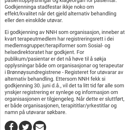
pasientopplysningar og klageorgan for pasientar.
Godkjenninga stadfestar ikkje noko om
effekt/kvalitet når det gjeld alternativ behandling
eller den einskilde utøvar.
Ei godkjenning av NNH som organisasjon, inneber at
kvart terapeutmedlem har registreringsrett i dei
medlemsgrupper/terapiformer som Sosial- og
helsedirektoratet har godkjent. For
publikum/pasientar er det nå høve til å søkja
opplysningar både om organisasjonar og terapeutar
i Brønnøysundregistrene - Registeret for utøvarar av
alternativ behandling. Ettersom NNH fekk si
godkjenning 30. juni d.å., vil det ta litt tid før alle som
ynskjer registrering er synlege og informasjon om
organisasjonen er tilgjengeleg. Når dette er sluttført,
er både organisasjonen, terapititlar/yrkestitlar og
namn på utøvarar søkbare.