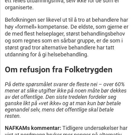
ett felles utdanningsnivå, selv ikke for de som er
organiserte.
Befolkningen ser likevel ut til å tro at behandlere har
høy «formell» kompetanse. De eldste, som gjerne er
de med flest helseplager, størst behandlingsbehov
og som regnes som en sårbar gruppe, er de som i
størst grad tror alternative behandlere har tatt
utdanning for å gi helsebehandling.
Om refusjon fra Folketrygden
På dette spørsmålet svarer de fleste nei – over 60%
mener at slike utgifter ikke på noen måte bør dekkes
av det offentlige. Den siste tredelen fordeler seg
ganske likt på «vet ikke» og at man kun bør betale
egenandel selv, mens det offentlige skal betale
resten.
NAFKAMs kommentar:
Tidligere undersøkelser har
vist at nordmenn bruker mer penger på alternativ