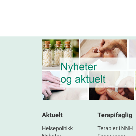
Aktuelt
Terapifaglig
Helsepolitikk
Terapier i NNH
Nyheter
Faggrupper