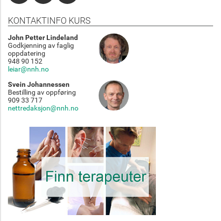
KONTAKTINFO KURS
John Petter Lindeland
Godkjenning av faglig
oppdatering
948 90 152
leiar@nnh.no
Svein Johannessen
Bestilling av oppføring
909 33 717
nettredaksjon@nnh.no