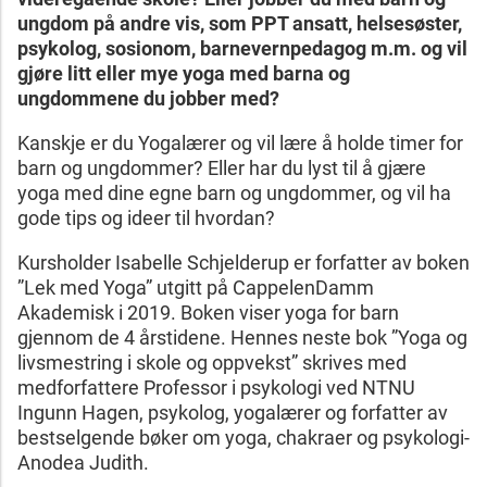
ungdom på andre vis, som PPT ansatt, helsesøster,
psykolog, sosionom, barnevernpedagog m.m. og vil
gjøre litt eller mye yoga med barna og
ungdommene du jobber med?
Kanskje er du Yogalærer og vil lære å holde timer for
barn og ungdommer? Eller har du lyst til å gjære
yoga med dine egne barn og ungdommer, og vil ha
gode tips og ideer til hvordan?
Kursholder Isabelle Schjelderup er forfatter av boken
”Lek med Yoga” utgitt på CappelenDamm
Akademisk i 2019. Boken viser yoga for barn
gjennom de 4 årstidene. Hennes neste bok ”Yoga og
livsmestring i skole og oppvekst” skrives med
medforfattere Professor i psykologi ved NTNU
Ingunn Hagen, psykolog, yogalærer og forfatter av
bestselgende bøker om yoga, chakraer og psykologi-
Anodea Judith.