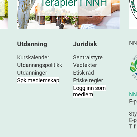
NN
Utdanning
Juridisk
Kurskalender
Sentralstyre
Utdanningspolitikk
Vedtekter
Utdanninger
Etisk råd
Søk medlemskap
Etiske regler
Logg inn som
NN
medlem
E-
Sty
E-p
Tlf