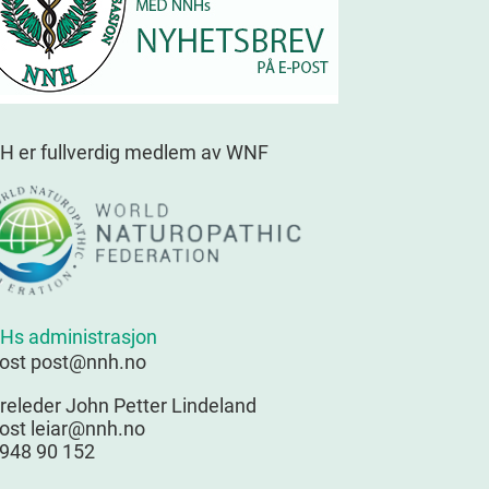
H er fullverdig medlem av WNF
Hs administrasjon
post post@nnh.no
releder John Petter Lindeland
ost leiar@nnh.no
 948 90 152