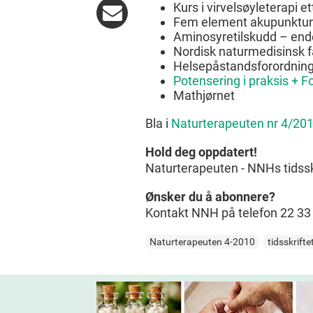
Kurs i virvelsøyleterapi e
Fem element akupunktur
Aminosyretilskudd – ende
Nordisk naturmedisinsk 
Helsepåstandsforordnin
Potensering i praksis + F
Mathjørnet
Bla i
Naturterapeuten nr 4/20
Hold deg oppdatert!
Naturterapeuten - NNHs tidssk
Ønsker du å abonnere?
Kontakt NNH på telefon 22 33 
Naturterapeuten 4-2010
tidsskrift