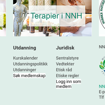
NN
Utdanning
Juridisk
Kurskalender
Sentralstyre
Utdanningspolitikk
Vedtekter
Utdanninger
Etisk råd
Søk medlemskap
Etiske regler
Logg inn som
NN
medlem
E-
Tlf