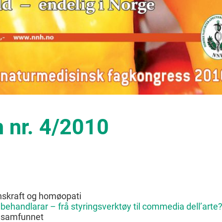
 nr. 4/2010
onskraft og homøopati
e behandlarar – frå styringsverktøy til commedia dell’arte
e samfunnet