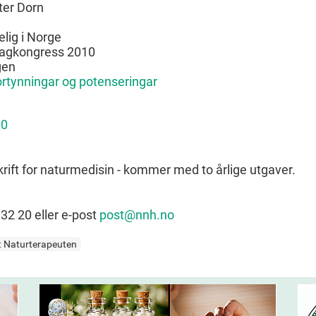
tter Dorn
lig i Norge
fagkongress 2010
gen
ortynningar og potenseringar
10
rift for naturmedisin - kommer med to årlige utgaver.
32 20 eller e-post
post@nnh.no
et Naturterapeuten