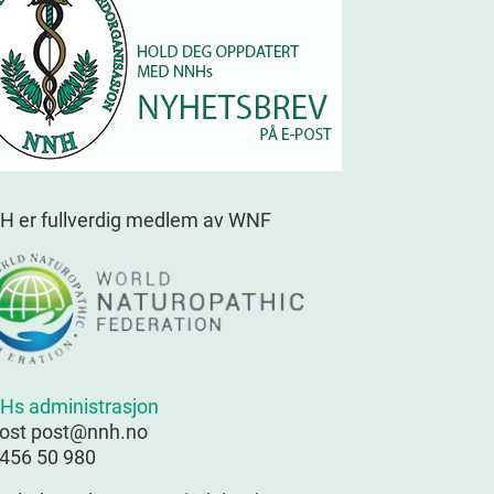
H er fullverdig medlem av WNF
Hs administrasjon
post post@nnh.no
 456 50 980