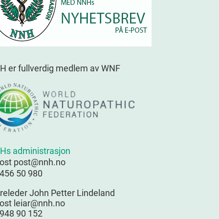
H er fullverdig medlem av WNF
Hs administrasjon
post post@nnh.no
 456 50 980
releder John Petter Lindeland
ost leiar@nnh.no
 948 90 152