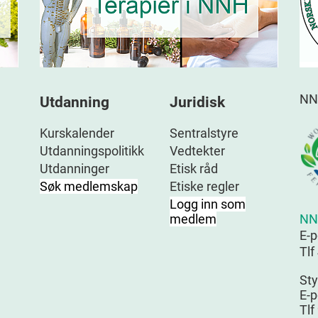
NN
Utdanning
Juridisk
Kurskalender
Sentralstyre
Utdanningspolitikk
Vedtekter
Utdanninger
Etisk råd
Søk medlemskap
Etiske regler
Logg inn som
NN
medlem
E-
Tlf
Sty
E-p
Tlf