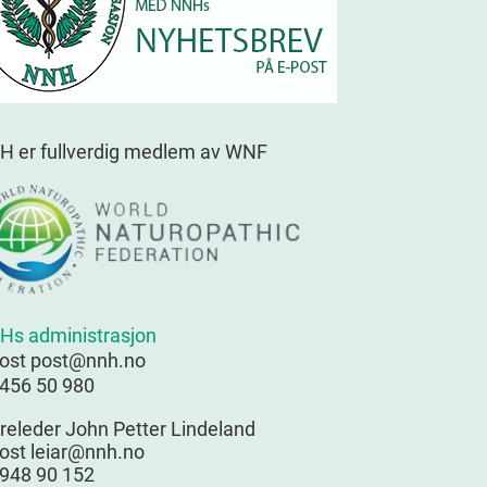
H er fullverdig medlem av WNF
Hs administrasjon
post post@nnh.no
 456 50 980
releder John Petter Lindeland
ost leiar@nnh.no
 948 90 152