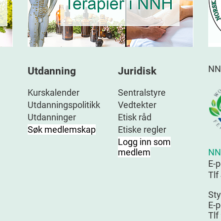
NN
Utdanning
Juridisk
Kurskalender
Sentralstyre
Utdanningspolitikk
Vedtekter
Utdanninger
Etisk råd
Søk medlemskap
Etiske regler
Logg inn som
NN
medlem
E-
Tlf
Sty
E-p
Tlf