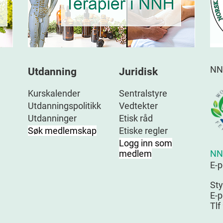
NN
Utdanning
Juridisk
Kurskalender
Sentralstyre
Utdanningspolitikk
Vedtekter
Utdanninger
Etisk råd
Søk medlemskap
Etiske regler
Logg inn som
NN
medlem
E-
Sty
E-p
Tlf