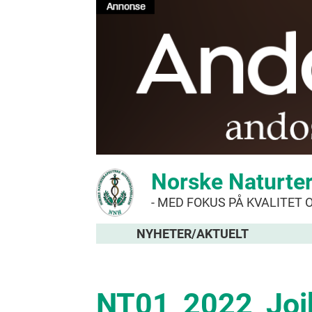
Norske Naturte
- MED FOKUS PÅ KVALITET 
NYHETER/AKTUELT
NT01_2022_Joik