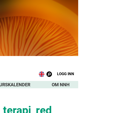
LOGG INN
URSKALENDER
OM NNH
terapi_red