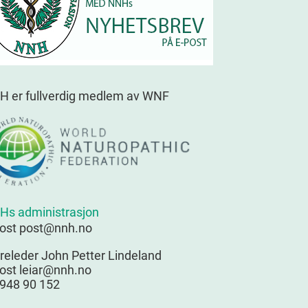
H er fullverdig medlem av WNF
Hs administrasjon
post post@nnh.no
releder John Petter Lindeland
ost leiar@nnh.no
 948 90 152