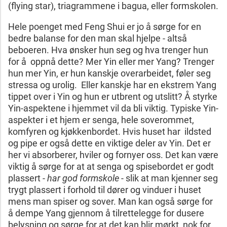
(flying star), triagrammene i bagua, eller formskolen.
Hele poenget med Feng Shui er jo å sørge for en
bedre balanse for den man skal hjelpe - altså
beboeren. Hva ønsker hun seg og hva trenger hun
for å oppnå dette? Mer Yin eller mer Yang? Trenger
hun mer Yin, er hun kanskje overarbeidet, føler seg
stressa og urolig. Eller kanskje har en ekstrem Yang
tippet over i Yin og hun er utbrent og utslitt? Å styrke
Yin-aspektene i hjemmet vil da bli viktig. Typiske Yin-
aspekter i et hjem er senga, hele soverommet,
komfyren og kjøkkenbordet. Hvis huset har ildsted
og pipe er også dette en viktige deler av Yin. Det er
her vi absorberer, hviler og fornyer oss. Det kan være
viktig å sørge for at at senga og spisebordet er godt
plassert -
har
god formskole
- slik at man kjenner seg
trygt plassert i forhold til dører og vinduer i huset
mens man spiser og sover. Man kan også sørge for
å dempe Yang gjennom å tilrettelegge for dusere
belysning og sørge for at det kan blir mørkt nok for