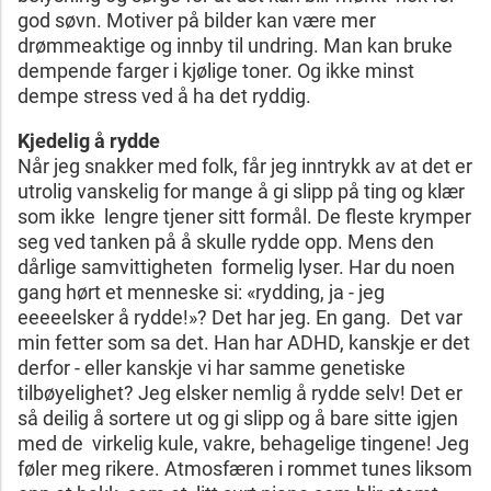
god søvn. Motiver på bilder kan være mer
drømmeaktige og innby til undring. Man kan bruke
dempende farger i kjølige toner. Og ikke minst
dempe stress ved å ha det ryddig.
Kjedelig å rydde
Når jeg snakker med folk, får jeg inntrykk av at det er
utrolig vanskelig for mange å gi slipp på ting og klær
som ikke lengre tjener sitt formål. De fleste krymper
seg ved tanken på å skulle rydde opp. Mens den
dårlige samvittigheten formelig lyser. Har du noen
gang hørt et menneske si: «rydding, ja - jeg
eeeeelsker å rydde!»? Det har jeg. En gang. Det var
min fetter som sa det. Han har ADHD, kanskje er det
derfor - eller kanskje vi har samme genetiske
tilbøyelighet? Jeg elsker nemlig å rydde selv! Det er
så deilig å sortere ut og gi slipp og å bare sitte igjen
med de virkelig kule, vakre, behagelige tingene! Jeg
føler meg rikere. Atmosfæren i rommet tunes liksom