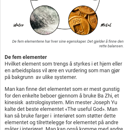
De fem elementene har hver sine egenskaper. Det gjelder å finne den
rette balansen.
De fem elementer
Hvilket element som trengs å styrkes i et hjem eller
en arbeidsplass vil ære en vurdering som man gjør
på bakgrunn av ulike systemer.
Man kan finne det elementet som er mest gunstig
for den enkelte beboer gjennom å bruke Ba Zhi, et
kinesisk astrologisystem. Min mester Joseph Yu
kalte det beste elementet «The useful God». Man
kan så bruke farger i interiøret som støtter dette
elementet og tilrettelegge for elementet på andre
måter i interiøret. Man kan også komme med andre