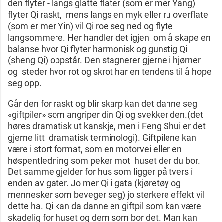
den flyter - langs glatte flater (som er mer Yang)
flyter Qi raskt, mens langs en myk eller ru overflate
(som er mer Yin) vil Qi roe seg ned og flyte
langsommere. Her handler det igjen om å skape en
balanse hvor Qi flyter harmonisk og gunstig Qi
(sheng Qi) oppstår. Den stagnerer gjerne i hjørner
og steder hvor rot og skrot har en tendens til å hope
seg opp.
Går den for raskt og blir skarp kan det danne seg
«giftpiler» som angriper din Qi og svekker den.(det
høres dramatisk ut kanskje, men i Feng Shui er det
gjerne litt dramatisk terminologi). Giftpilene kan
være i stort format, som en motorvei eller en
høspentledning som peker mot huset der du bor.
Det samme gjelder for hus som ligger på tvers i
enden av gater. Jo mer Qi i gata (kjøretøy og
mennesker som beveger seg) jo sterkere effekt vil
dette ha. Qi kan da danne en giftpil som kan være
skadelig for huset og dem som bor det. Man kan