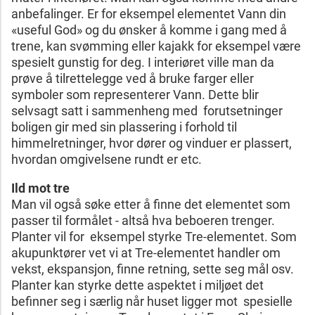
anbefalinger. Er for eksempel elementet Vann din
«useful God» og du ønsker å komme i gang med å
trene, kan svømming eller kajakk for eksempel være
spesielt gunstig for deg. I interiøret ville man da
prøve å tilrettelegge ved å bruke farger eller
symboler som representerer Vann. Dette blir
selvsagt satt i sammenheng med forutsetninger
boligen gir med sin plassering i forhold til
himmelretninger, hvor dører og vinduer er plassert,
hvordan omgivelsene rundt er etc.
Ild mot tre
Man vil også søke etter å finne det elementet som
passer til formålet - altså hva beboeren trenger.
Planter vil for eksempel styrke Tre-elementet. Som
akupunktører vet vi at Tre-elementet handler om
vekst, ekspansjon, finne retning, sette seg mål osv.
Planter kan styrke dette aspektet i miljøet det
befinner seg i særlig når huset ligger mot spesielle