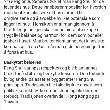
Yin Feng Shui
. Senere utviklet man Feng Shui for de
levendes hus. Dette innebærer modeller for hvordan
man best kan plassere et hus i forhold til
omgivelsene og å avdekke hvilket potensiale som
ligger i et hus. Hensikten er at man gjennom å
tilrettelegge boligen skal kunne bidra til å skape et
trygt liv i balanse og harmoni for dem som bor eller
jobber i huset. Man bruker blant annet det kinesiske
kompasset -
Luo Pan
- når man gjør beregninger for
å forstå et hus.
Beskyttet keiseren
Feng Shui var høyt respektert og ble blant annet
brukt for å støtte og beskytte keiseren. Den forbudte
by og andre palasser er bygget etter Feng Shui
prinsipper. Tradisjonen ble følgelig ikke ansett som
politisk korrekt av kommunistene og ble dermed
forbudt. Tradisjonen overlevde i Hong Kong og på
Taiwan.