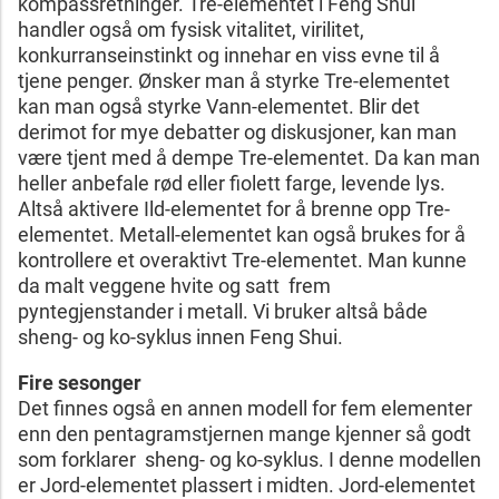
kompassretninger. Tre-elementet i Feng Shui
handler også om fysisk vitalitet, virilitet,
konkurranseinstinkt og innehar en viss evne til å
tjene penger. Ønsker man å styrke Tre-elementet
kan man også styrke Vann-elementet. Blir det
derimot for mye debatter og diskusjoner, kan man
være tjent med å dempe Tre-elementet. Da kan man
heller anbefale rød eller fiolett farge, levende lys.
Altså aktivere Ild-elementet for å brenne opp Tre-
elementet. Metall-elementet kan også brukes for å
kontrollere et overaktivt Tre-elementet. Man kunne
da malt veggene hvite og satt frem
pyntegjenstander i metall. Vi bruker altså både
sheng- og ko-syklus innen Feng Shui.
Fire sesonger
Det finnes også en annen modell for fem elementer
enn den pentagramstjernen mange kjenner så godt
som forklarer sheng- og ko-syklus. I denne modellen
er Jord-elementet plassert i midten. Jord-elementet