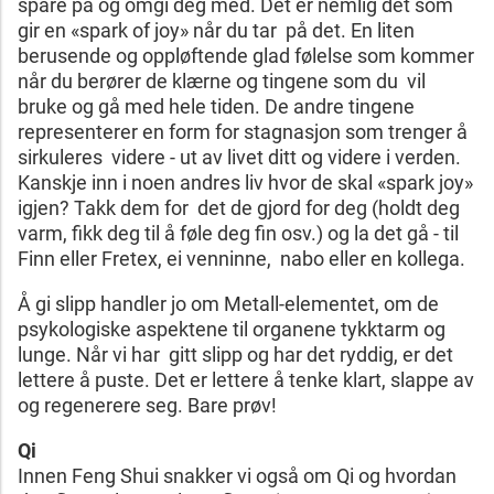
spare på og omgi deg med. Det er nemlig det som
gir en «spark of joy» når du tar på det. En liten
berusende og oppløftende glad følelse som kommer
når du berører de klærne og tingene som du vil
bruke og gå med hele tiden. De andre tingene
representerer en form for stagnasjon som trenger å
sirkuleres videre - ut av livet ditt og videre i verden.
Kanskje inn i noen andres liv hvor de skal «spark joy»
igjen? Takk dem for det de gjord for deg (holdt deg
varm, fikk deg til å føle deg fin osv.) og la det gå - til
Finn eller Fretex, ei venninne, nabo eller en kollega.
Å gi slipp handler jo om Metall-elementet, om de
psykologiske aspektene til organene tykktarm og
lunge. Når vi har gitt slipp og har det ryddig, er det
lettere å puste. Det er lettere å tenke klart, slappe av
og regenerere seg. Bare prøv!
Qi
Innen Feng Shui snakker vi også om Qi og hvordan