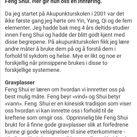
Feng Shui. Her gir hun oss en innføring.
Da jeg startet på Akupunkturskolen i 2001 var det
ikke første gang jeg hørte om Yin, Yang, Qi og de fem
elementer. Jeg hadde bak meg 4 års deltids-studier
innen Feng Shui og hadde der blitt godt kjent med
disse begrepene. På akupunkturskolen fikk jeg lære
andre måter å bruke dem på og å forstå dem i
forhold til sykdom og helse. Mye er likt og noe er
forskjellig når prinsippene brukes i disse to
forskjellige systemene.
Gravplasser
Feng Shui er læren om hvordan vi innretter oss på
best mulig måte. Feng beyr «vind» og Shui betyr
«vann». Feng Shui er en kinesisk tradisjon som viser
oss hvordan vi kan innrette oss i forhold til de
kreftene som omgir oss. Opprinnelig ble Feng Shui
brukt for å finne gode gravplasser slik at forfedrene
kunne gi gode velsignelser til sine etterkommere -