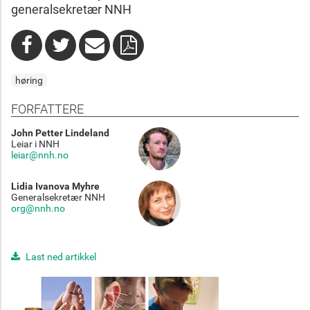
generalsekretær NNH
høring
FORFATTERE
John Petter Lindeland
Leiar i NNH
leiar@nnh.no
Lidia Ivanova Myhre
Generalsekretær NNH
org@nnh.no
Last ned artikkel