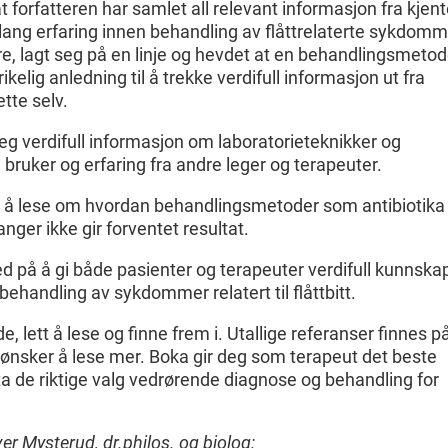
at forfatteren har samlet all relevant informasjon fra kjen
lang erfaring innen behandling av flåttrelaterte sykdomm
, lagt seg på en linje og hevdet at en behandlingsmetod
rikelig anledning til å trekke verdifull informasjon ut fra
tte selv.
 verdifull informasjon om laboratorieteknikker og
bruker og erfaring fra andre leger og terapeuter.
t å lese om hvordan behandlingsmetoder som antibiotika
nger ikke gir forventet resultat.
d på å gi både pasienter og terapeuter verdifull kunnsk
behandling av sykdommer relatert til flåttbitt.
gde, lett å lese og finne frem i. Utallige referanser finnes p
ønsker å lese mer. Boka gir deg som terapeut det beste
a de riktige valg vedrørende diagnose og behandling for
ver Mysterud, dr.philos. og biolog: