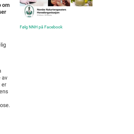
p om
ser
Følg NNH på Facebook
lig
n
e av
 er
dens
iose.