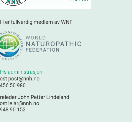
H er fullverdig medlem av WNF
Hs administrasjon
post post@nnh.no
 456 50 980
releder John Petter Lindeland
ost leiar@nnh.no
 948 90 152