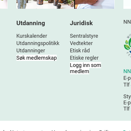
NN
Utdanning
Juridisk
Kurskalender
Sentralstyre
Utdanningspolitikk
Vedtekter
Utdanninger
Etisk råd
Søk medlemskap
Etiske regler
Logg inn som
NN
medlem
E-
Tlf
Sty
E-p
Tlf