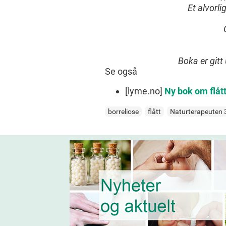
Et alvorl
Boka er gitt
Se også
[lyme.no]
Ny bok om flå
borreliose
flått
Naturterapeuten 