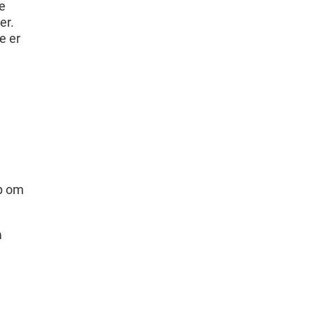
te
er.
e er
ap om
å