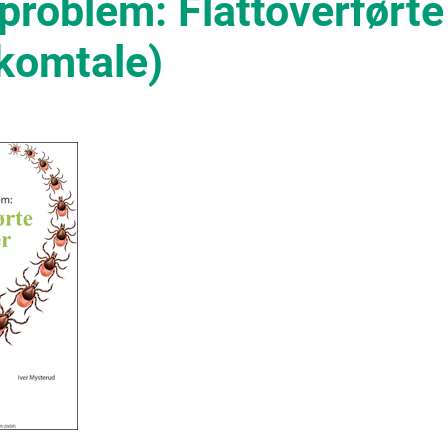
eproblem: Flåttoverførte
komtale)