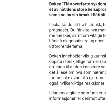
Boken "Flåttoverførte sykdo
et av nåtidens store helsepro
som kan ha sin årsak i flåttbit
I boka får du alt fra historik
prognoser. Du får vite hva man
mennesker, samt om viktige ko
både å diagnostisere og noen
utfordrende tema.
Boken inneholder viktig kunnsk
oppstå i forskjellige former (sp
grunnen til at den kan være va
det å lese om hva som nærer b
fantastiske evne til å gjemme
også hvilke viktige reaksjoner 
I dagens digitale samfunn er 
informasjonen er derimot ofte 