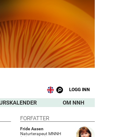
LOGG INN
URSKALENDER
OM NNH
FORFATTER
Fride Aasen
Naturterapeut MNNH