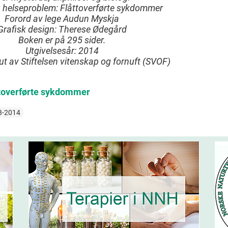
ig helseproblem: Flåttoverførte sykdommer
Forord av lege Audun Myskja
Grafisk design: Therese Ødegård
Boken er på 295 sider.
Utgivelsesår: 2014
 ut av Stiftelsen vitenskap og fornuft (SVOF)
ttoverførte sykdommer
3-2014