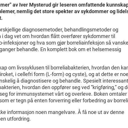
mmer" av Iver Mysterud gir leseren omfattende kunnska
blemer, nemlig det store spekter av sykdommer og lidel
t.
k, forskjellige diagnosemetoder, behandlingsmetoder og
 i dag vet om hvordan flått overfører sykdommer til
-infeksjoner og hva som gjør borreliainfeksjon så vanske
 ganger behandle. En komplett bok om et helsemessig
ap om livssyklusen til borreliabakterien, hvordan den ka
iroket, i cellefri form (L-form) og cyste), og at dette er no
nskelig å diagnostisere og behandle. Spesielt interessant
akterien, hvordan den oppfører seg ved ”krigføring,” og 
 seg for immunsystemet vårt og overleve. Boken omtaler
som er tegn på enten forverring eller forbedring av borrel
ikke informasjon noen mangelvare. Å få noe ut av denne
en utfordring.