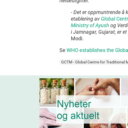
helseutgifter.
- Det er oppmuntrende å 
etablering av
Global Centr
Ministry of Ayush
og Verd
i Jamnagar, Gujarat, er et p
Modi.
Se
WHO establishes the Global 
GCTM - Global Centre for Traditional 