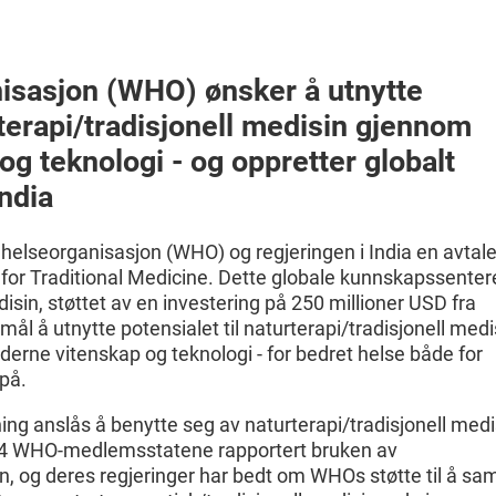
isasjon (WHO) ønsker å utnytte
rterapi/tradisjonell medisin gjennom
g teknologi - og oppretter globalt
ndia
 helseorganisasjon (WHO) og regjeringen i India en avtal
for Traditional Medicine. Dette globale kunnskapssenter
disin, støttet av en investering på 250 millioner USD fra
rmål å utnytte potensialet til naturterapi/tradisjonell medi
erne vitenskap og teknologi - for bedret helse både for
på.
ng anslås å benytte seg av naturterapi/tradisjonell medi
194 WHO-medlemsstatene rapportert bruken av
in, og deres regjeringer har bedt om WHOs støtte til å sa