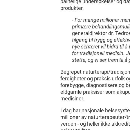
pålitelige undersøkelser og da
produkter.
- For mange millioner men
primære behandlingsmul
generaldirektør dr. Ted
tilgang til trygg og effek
nye senteret vil bidra til 
for tradisjonell medisin. J
støtte, og vi ser frem til å
Begrepet naturterapi/tradisjo
ferdigheter og praksis urfolk o
forebygge, diagnostisere og b
eldgamle praksiser som akupu
medisiner.
I dag har nasjonale helsesystem
millioner av naturterapeuter/t
verden - og heller ikke akkredi