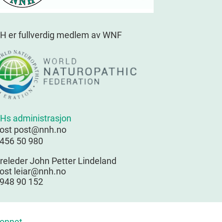
H er fullverdig medlem av WNF
Hs administrasjon
post post@nnh.no
 456 50 980
releder John Petter Lindeland
ost leiar@nnh.no
 948 90 152
onnet