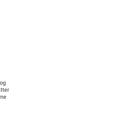
 og
tter
rne