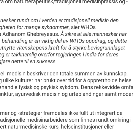
ta om naturterapeutisk/tradisjonell medisinpraksis og -
nesker rundt om i verden er tradisjonell medisin den
igheten for mange sykdommer
, sier WHOs
ros Adhanom Ghebreyesus.
Å sikre at alle mennesker har
tiv behandling er en viktig del av WHOs oppdrag, og dette
å utnytte vitenskapens kraft for å styrke bevisgrunnlaget
eg er takknemlig overfor regjeringen i India for deres
 gjøre dette til en suksess.
nell medisin beskriver den totale summen av kunnskap,
g ulike kulturer har brukt over tid for å opprettholde helse
ehandle fysisk og psykisk sykdom. Dens rekkevidde omfa
nktur, ayurvedisk medisin og urteblandinger samt mode
er og -strategier fremdeles ikke fullt ut integrert de
radisjonelle medisinarbeidere som finnes rundt omkring i
tert naturmedisinske kurs, helseinstitusjoner eller