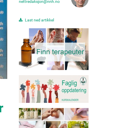
nettredaksjon@nnh.no
Last ned artikkel
r