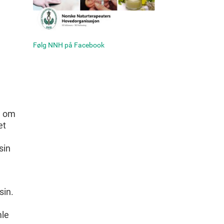
Følg NNH på Facebook
e om
et
sin
sin.
mle