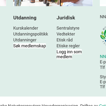
NN
Utdanning
Juridisk
Kurskalender
Sentralstyre
Utdanningspolitikk
Vedtekter
Utdanninger
Etisk råd
Søk medlemskap
Etiske regler
Logg inn som
NN
medlem
E-
Tlf
Sty
E-p
Tlf
ske Naturterapeuters Hovedorganisasjon. Driftes av
Get