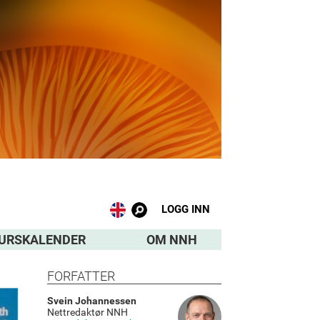
LOGG INN
URSKALENDER
OM NNH
FORFATTER
Svein Johannessen
Nettredaktør NNH