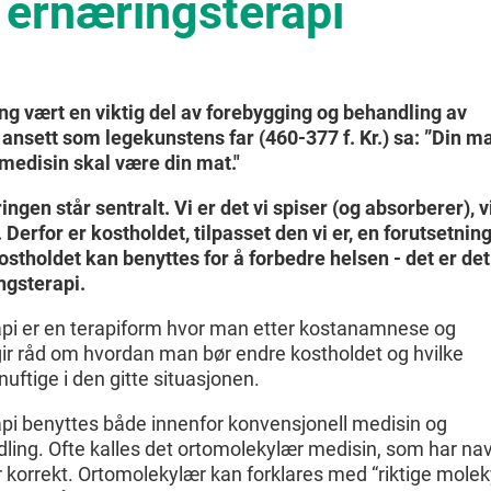
 ernæringsterapi
g vært en viktig del av forebygging og behandling av
ansett som legekunstens far (460-377 f. Kr.) sa: ”Din m
 medisin skal være din mat."
ingen står sentralt. Vi er det vi spiser (og absorberer), v
 Derfor er kostholdet, tilpasset den vi er, en forutsetning
ostholdet kan benyttes for å forbedre helsen - det er det
ngsterapi.
pi er en terapiform hvor man etter kostanamnese og
gir råd om hvordan man bør endre kostholdet og hvilke
uftige i den gitte situasjonen.
pi benyttes både innenfor konvensjonell medisin og
ling. Ofte kalles det ortomolekylær medisin, som har na
er korrekt. Ortomolekylær kan forklares med “riktige molek