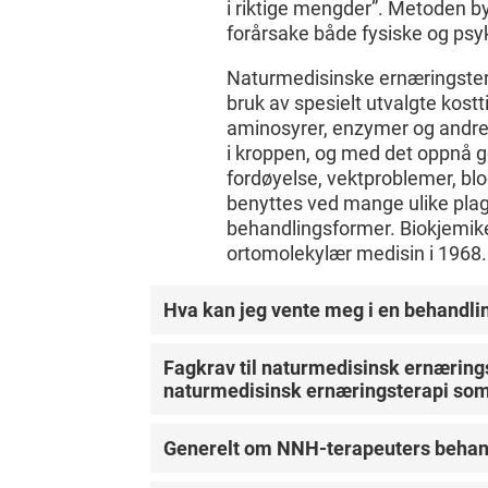
i riktige mengder”. Metoden b
forårsake både fysiske og psyk
Naturmedisinske ernæringster
bruk av spesielt utvalgte kost
aminosyrer, enzymer og andre
i kroppen, og med det oppnå g
fordøyelse, vektproblemer, blo
benyttes ved mange ulike plager
behandlingsformer. Biokjemike
ortomolekylær medisin i 1968.
Hva kan jeg vente meg i en behandl
Naturmedisinsk ernæringsterapi kan ut
Fagkrav til naturmedisinsk ernæri
forskjellige retninger innen ernæringsfel
naturmedisinsk ernæringsterapi so
terapeut. Men den typiske konsultasj
utgangspunkt i klientens tilstand, sykd
Naturmedisinsk ernæringsterapi 600 un
Noen benytter et spørreskjema som sen
Generelt om NNH-terapeuters behand
Generelle fag/VEKS-fag 50 undervisnin
løpet av konsultasjonen.
Naturmedisinsk grunnutdanning 110 un
Ein godkjent NNH-terapeut er pålagt i s