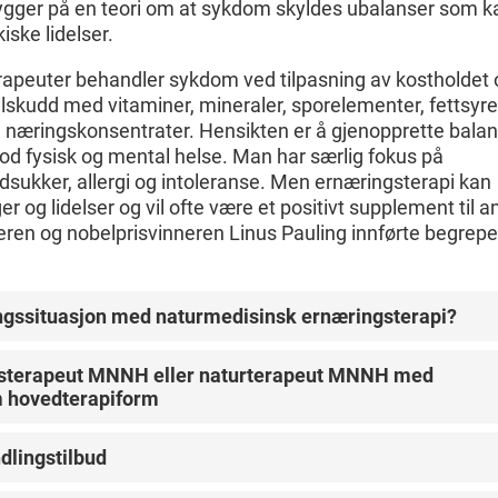
ygger på en teori om at sykdom skyldes ubalanser som k
iske lidelser.
apeuter behandler sykdom ved tilpasning av kostholdet 
tilskudd med vitaminer, mineraler, sporelementer, fettsyre
 næringskonsentrater. Hensikten er å gjenopprette bala
od fysisk og mental helse. Man har særlig fokus på
dsukker, allergi og intoleranse. Men ernæringsterapi kan
 og lidelser og vil ofte være et positivt supplement til a
ren og nobelprisvinneren Linus Pauling innførte begrepe
ingssituasjon med naturmedisinsk ernæringsterapi?
føres på mange forskjellige måter. Det er også mange
ngsterapeut MNNH eller naturterapeut MNNH med
tet. Derfor vil tilnærmingen være forskjellig fra terapeut ti
m hovedterapiform
onen gjennomføres som en samtale og intervju med
omshistorie, eventuell medisinbruk, tidligere behandling o
dervisningstimer (1)
des ut på forhånd, andre tar opp anamnesen i sin helhet
lingstilbud
gstimer
dervisningstimer
i marknadsføring spesielt å nemna den eller dei