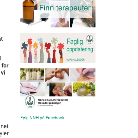
at
i
 for
 vi
Følg NNH på Facebook
vnet
yler