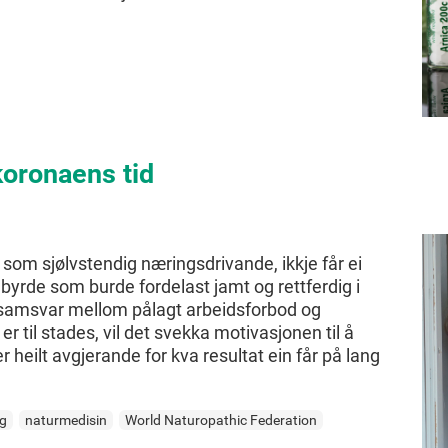
koronaens tid
 som sjølvstendig næringsdrivande, ikkje får ei
 byrde som burde fordelast jamt og rettferdig i
g samsvar mellom pålagt arbeidsforbod og
 til stades, vil det svekka motivasjonen til å
 heilt avgjerande for kva resultat ein får på lang
g
naturmedisin
World Naturopathic Federation