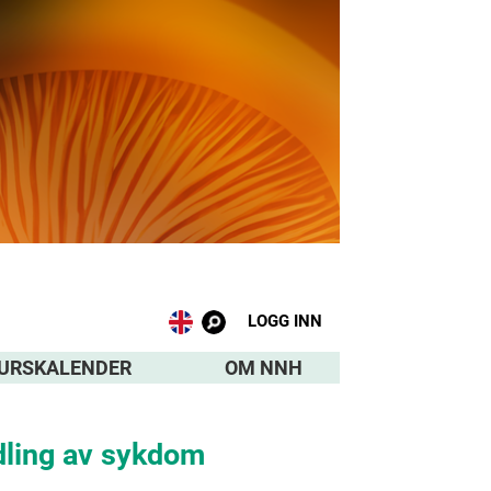
LOGG INN
URSKALENDER
OM NNH
dling av sykdom