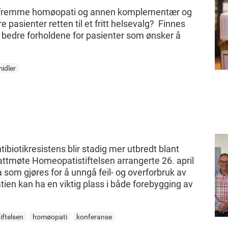
or å fremme homøopati og annen komplementær og
re pasienter retten til et fritt helsevalg? Finnes
å bedre forholdene for pasienter som ønsker å
idler
ibiotikresistens blir stadig mer utbredt blant
tmøte Homeopatistiftelsen arrangerte 26. april
a som gjøres for å unngå feil- og overforbruk av
ien kan ha en viktig plass i både forebygging av
ftelsen
homøopati
konferanse