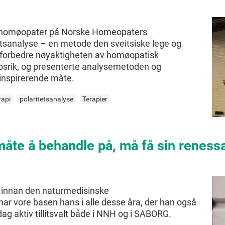
 40 homøopater på Norske Homeopaters
tsanalyse – en metode den sveitsiske lege og
å forbedre nøyaktigheten av homøopatisk
apsrik, og presenterte analysemetoden og
inspirerende måte.
rapi
polaritetsanalyse
Terapier
 måte å behandle på, må få sin reness
g innan den naturmedisinske
har vore basen hans i alle desse åra, der han også
 dag aktiv tillitsvalt både i NNH og i SABORG.