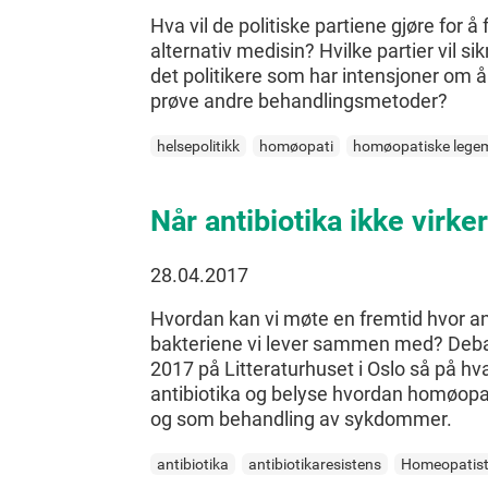
Hva vil de politiske partiene gjøre f
alternativ medisin? Hvilke partier vil sik
det politikere som har intensjoner om 
prøve andre behandlingsmetoder?
helsepolitikk
homøopati
homøopatiske legem
Når antibiotika ikke virker
28.04.2017
Hvordan kan vi møte en fremtid hvor ant
bakteriene vi lever sammen med? Debat
2017 på Litteraturhuset i Oslo så på hv
antibiotika og belyse hvordan homøopat
og som behandling av sykdommer.
antibiotika
antibiotikaresistens
Homeopatisti