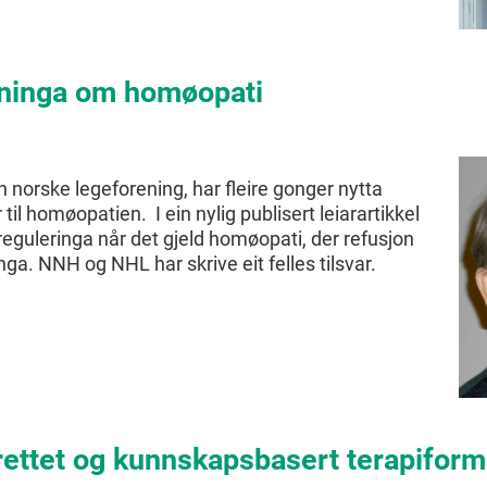
anninga om homøopati
n norske legeforening, har fleire gonger nytta
il homøopatien. I ein nylig publisert leiarartikkel
eguleringa når det gjeld homøopati, der refusjon
nga. NNH og NHL har skrive eit felles tilsvar.
ettet og kunnskapsbasert terapiform