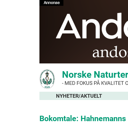
Norske Naturte
- MED FOKUS PÅ KVALITET 
NYHETER/AKTUELT
Bokomtale: Hahnemanns h