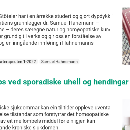
eler har i en årrekke studert og gjort dypdykk i
tiens grunnlegger dr. Samuel Hanemann –
e – deres særegne natur og homøopatiske kur».
grundig til verks og gir oss en forståelse av
og en inngående innføring i Hahnemanns
urterapeuten 1-2022
Samuel Hahnemann
ips ved sporadiske uhell og hendinga
ske sjukdommar kan ein til tider oppleve uventa
belse tilstandar som forstyrrar det homøopatiske
av eit mellombels middel før ein igjen kan
gjande kroniske sjukdomen.