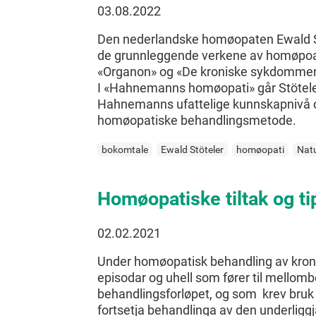
03.08.2022
Den nederlandske homøopaten Ewald Stöt
de grunnleggende verkene av homøpoa
«Organon» og «De kroniske sykdommen
I «Hahnemanns homøopati» går Stöteler 
Hahnemanns ufattelige kunnskapnivå 
homøopatiske behandlingsmetode.
bokomtale
Ewald Stöteler
homøopati
Nat
Homøopatiske tiltak og t
02.02.2021
Under homøopatisk behandling av kroni
episodar og uhell som fører til mellom
behandlingsforløpet, og som krev bruk 
fortsetja behandlinga av den underlig