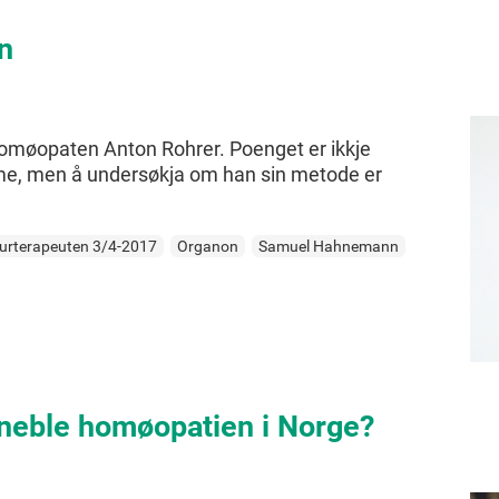
n
homøopaten Anton Rohrer. Poenget er ikkje
ogme, men å undersøkja om han sin metode er
urterapeuten 3/4-2017
Organon
Samuel Hahnemann
kneble homøopatien i Norge?