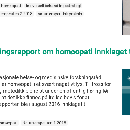
homøopati
individuell behandlingsstrategi
terapeuten 2-2018
naturterapeutisk praksis
ningsrapport om homøopati innklage
nasjonale helse- og medisinske forskningsråd
r homøopati i et svært negativt lys. Til tross for
 metodikk ble reist under en offentlig høring før
t det ikke finnes pålitelige bevis for at
porten ble i august 2016 innklaget til
omøopati
Naturterapeuten 1-2018