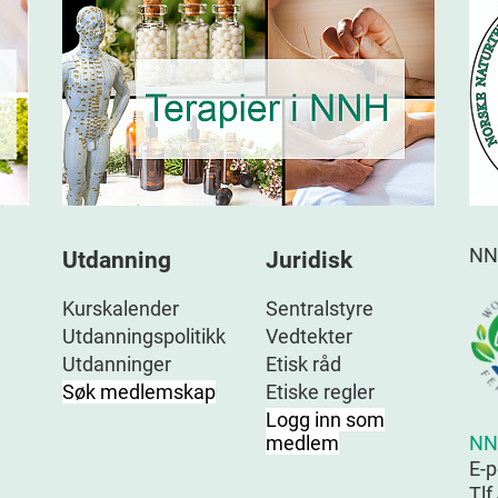
NN
Utdanning
Juridisk
Kurskalender
Sentralstyre
Utdanningspolitikk
Vedtekter
Utdanninger
Etisk råd
Søk medlemskap
Etiske regler
Logg inn som
NN
medlem
E-
Tlf