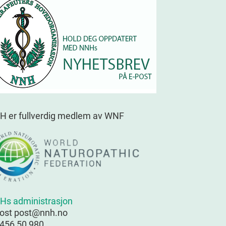
H er fullverdig medlem av WNF
Hs administrasjon
post post@nnh.no
 456 50 980