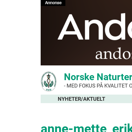
Norske Naturte
- MED FOKUS PÅ KVALITET 
NYHETER/AKTUELT
anne-mette_eri