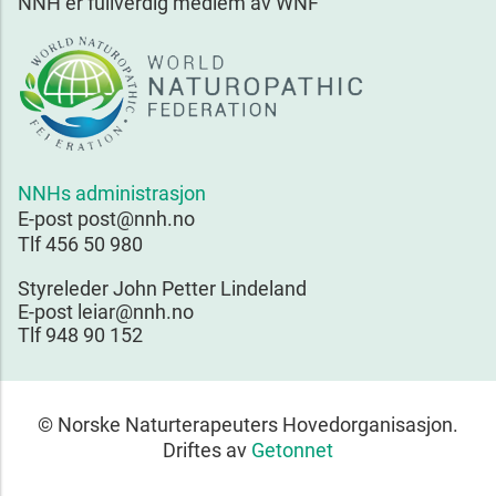
NNH er fullverdig medlem av WNF
NNHs administrasjon
E-post post@nnh.no
Tlf 456 50 980
Styreleder John Petter Lindeland
E-post leiar@nnh.no
Tlf 948 90 152
© Norske Naturterapeuters Hovedorganisasjon.
Driftes av
Getonnet