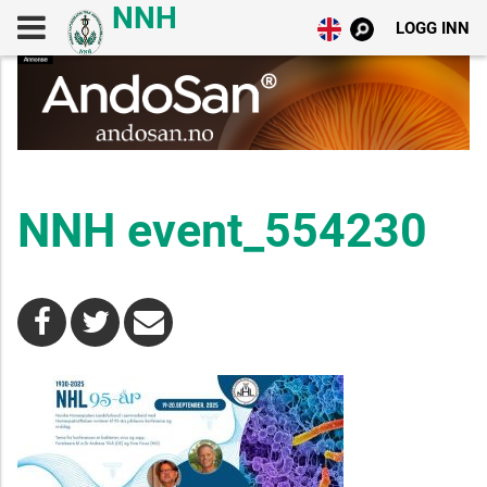
LOGG INN
NNH event_554230