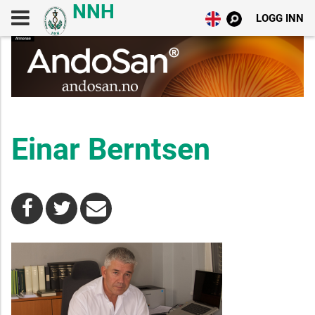
LOGG INN
Einar Berntsen