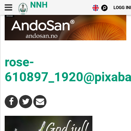
LOGG IN
rose-
610897_1920@pixaba