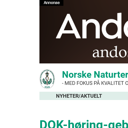
Norske Naturte
- MED FOKUS PÅ KVALITET 
NYHETER/AKTUELT
DOK-høring-geby