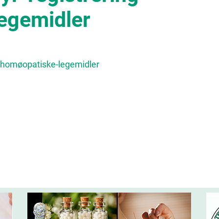
egemidler
g-homøopatiske-legemidler