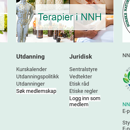
NN
Utdanning
Juridisk
Kurskalender
Sentralstyre
Utdanningspolitikk
Vedtekter
Utdanninger
Etisk råd
Søk medlemskap
Etiske regler
Logg inn som
NN
medlem
E-
Sty
E-p