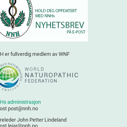
H er fullverdig medlem av WNF
Hs administrasjon
post post@nnh.no
releder John Petter Lindeland
ost leiar@nnh.no