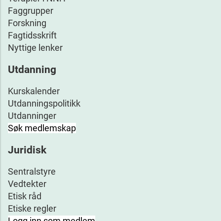
Faggrupper
Forskning
Fagtidsskrift
Nyttige lenker
Utdanning
Kurskalender
Utdanningspolitikk
Utdanninger
Søk medlemskap
Juridisk
Sentralstyre
Vedtekter
Etisk råd
Etiske regler
Logg inn som medlem