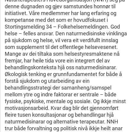
denne dugnaden og gjev samstundes honnør til
initiativet. Våre medlemmer har lang erfaring og
kompetanse med det som er hovudfokuset i
Stortingsmelding 34 – Folkehelsemeldingen. God
helse – felles ansvar. Den naturmedisinske vinklinga
på sjukdom og helse, vil vera eit verdifullt innslag
som supplement til det offentlege helsevesenet.
Mange av dei tiltaka som helsestyresmaktene nå
fremjar, har heile tida vore ein integrert del av
behandlingskonteksta hjå oss naturmedisinarar.
Økologisk tenking er grunnfundamentet for både å
forstå sjukdom og utarbeiding av ein
behandlingsstrategi der samanheng/samspel
mellom ytre og indre faktorar er sentrale – både
fysiske, psykiske, mentale og sosiale. Og ikkje minst
motivasjonsarbeid. Kvar dag blir det gjennomført
fleire tusen konsultasjonar og behandlingar hjå
naturmedisinarar og alternative terapeutar. NNH
trur både forvaltning og politisk nivå ikkje heilt anar