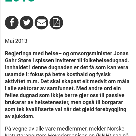
Mai 2013
R
egjeringa med helse– og omsorgsminister Jonas
Gahr Støre i spissen inviterer til folkehelsedugnad.
Innhaldet i denne dugnaden er det få som kan vera
usamde i: fokus på betre kosthald og fysisk
aktivitet m.m. Det skal skapast eit medvit om måla
i alle sektorar av samfunnet. Med andre ord ein
felles dugnad som ikkje berre gjer oss til passive
brukarar av helsetenester, men også til borgarar
som tek kvalifiserte val når det gjeld førebyggjing
av sjukdom.
På vegne av alle våre medlemmer, melder Norske
Naturterapeuters Hovedorganisasjon (NNH) seg på