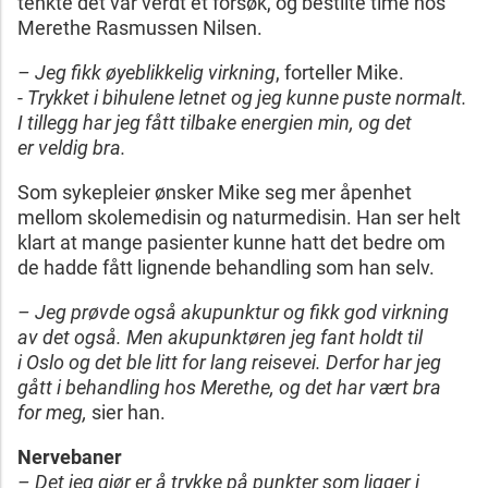
tenkte det var verdt et forsøk, og bestilte time hos
Merethe Rasmussen Nilsen.
– Jeg fikk øyeblikkelig virkning
, forteller Mike.
-
Trykket i bihulene letnet og jeg kunne puste normalt.
I tillegg har jeg fått tilbake energien min, og det
er veldig bra.
Som sykepleier ønsker Mike seg mer åpenhet
mellom skolemedisin og naturmedisin. Han ser helt
klart at mange pasienter kunne hatt det bedre om
de hadde fått lignende behandling som han selv.
– Jeg prøvde også akupunktur og fikk god virkning
av det også. Men akupunktøren jeg fant holdt til
i Oslo og det ble litt for lang reisevei. Derfor har jeg
gått i behandling hos Merethe, og det har vært bra
for meg,
sier han.
Nervebaner
– Det jeg gjør er å trykke på punkter som ligger i