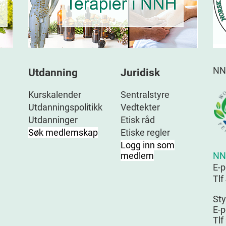
NN
Utdanning
Juridisk
Kurskalender
Sentralstyre
Utdanningspolitikk
Vedtekter
Utdanninger
Etisk råd
Søk medlemskap
Etiske regler
Logg inn som
NN
medlem
E-
Tlf
Sty
E-p
Tlf