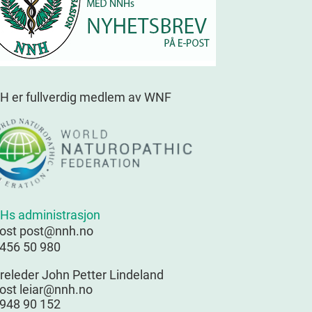
H er fullverdig medlem av WNF
Hs administrasjon
post post@nnh.no
 456 50 980
releder John Petter Lindeland
ost leiar@nnh.no
 948 90 152