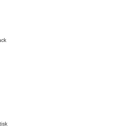
ack
tisk