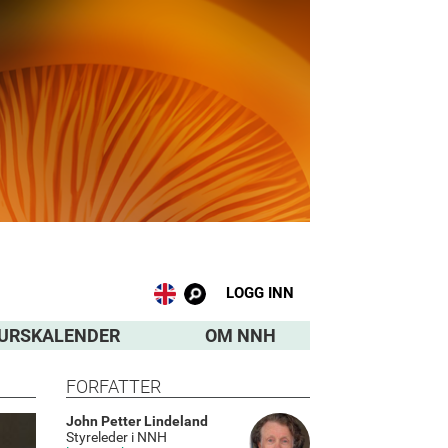
LOGG INN
URSKALENDER
OM NNH
FORFATTER
John Petter Lindeland
Styreleder i NNH