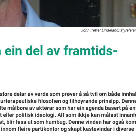
John Petter Lindeland, styrelei
 ein del av framtids-
r store delar av verda som prøver å så tvil om både innha
urterapeutiske filosofien og tilhøyrande prinsipp. Denn
 ofte målbore av aktørar som har ein agenda basert på en
 eller politisk ideologi. Alt som ikkje kan målast innanf
t, blir fasa ut som humbug. Denne vinden har også kome
a innom fleire partikontor og skapt kastevindar i diverse