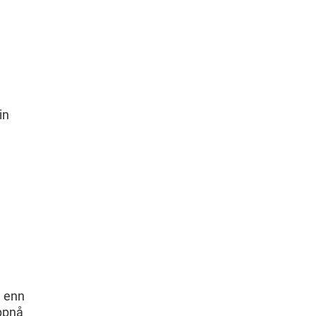
in
e enn
oppnå