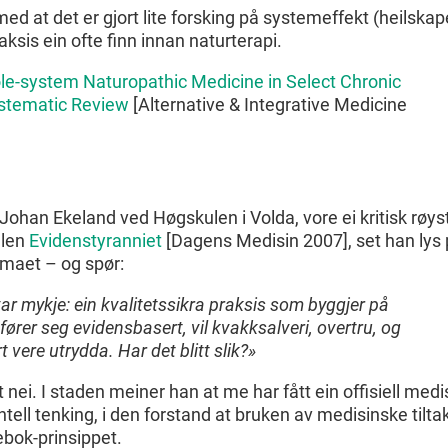
ed at det er gjort lite forsking på systemeffekt (heilska
ksis ein ofte finn innan naturterapi.
le-system Naturopathic Medicine in Select Chronic
ystematic Review
[Alternative & Integrative Medicine
 Johan Ekeland ved Høgskulen i Volda, vore ei kritisk røyst
elen
Evidenstyranniet
[Dagens Medisin 2007], set han lys
emaet – og spør:
ar mykje: ein kvalitetssikra praksis som byggjer på
fører seg evidensbasert, vil kvakksalveri, overtru, og
 vere utrydda. Har det blitt slik?»
t nei. I staden meiner han at me har fått ein offisiell medi
tell tenking, i den forstand at bruken av medisinske tilta
ebok-prinsippet.