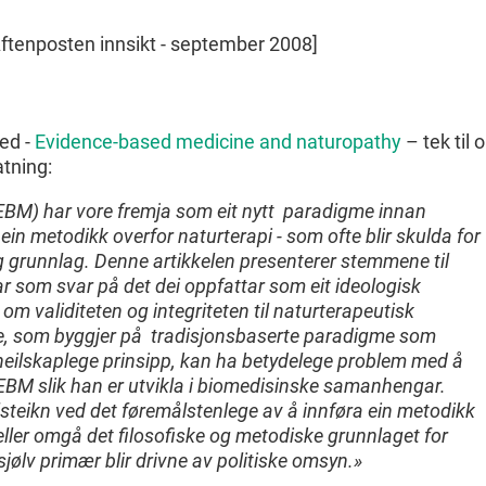
ftenposten innsikt - september 2008]
med -
Evidence-based medicine and naturopathy
– tek til 
atning:
EBM) har vore fremja som eit nytt paradigme innan
in metodikk overfor naturterapi - som ofte blir skulda for
g grunnlag. Denne artikkelen presenterer stemmene til
r som svar på det dei oppfattar som eit ideologisk
m validiteten og integriteten til naturterapeutisk
e, som byggjer på tradisjonsbaserte paradigme som
g heilskaplege prinsipp, kan ha betydelege problem med å
 EBM slik han er utvikla i biomedisinske samanhengar.
lsteikn ved det føremålstenlege av å innføra ein metodikk
eller omgå det filosofiske og metodiske grunnlaget for
sjølv primær blir drivne av politiske omsyn.»