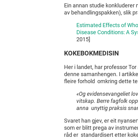
Ein annan studie konkluderer m
av behandlingspakken), slik pra
Estimated Effects of Who
Disease Conditions: A S
2015]
KOKEBOKMEDISIN
Her i landet, har professor Tor
denne samanhengen. I artikk
fleire forhold omkring dette t
«Og evidensevangeliet lov
vitskap. Berre fagfolk opp
anna unyttig praksis snart
Svaret han gjev, er eit nyanser
som er blitt prega av instrumen
råd er standardisert etter kok