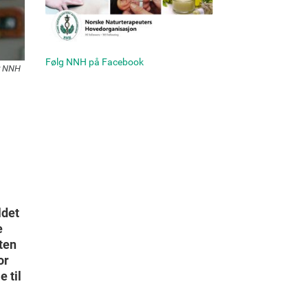
Følg NNH på Facebook
ar NNH
ldet
e
ten
or
 til