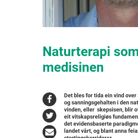
Naturterapi som
medisinen
Det bles for tida ein vind ove
og sanningsgehalten i den nat
vinden, eller skepsisen, blir
eit vitskapsreligiøs fundament
det evidensbaserte paradigme
landet vårt, og blant anna fei
stortingskorridorar.