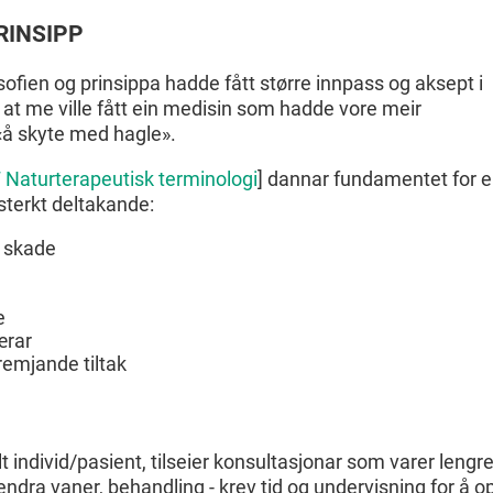
RINSIPP
ofien og prinsippa hadde fått større innpass og aksept i
at me ville fått ein medisin som hadde vore meir
«å skyte med hagle».
Naturterapeutisk terminologi
] dannar fundamentet for e
sterkt deltakande:
r skade
e
ærar
emjande tiltak
elt individ/pasient, tilseier konsultasjonar som varer lengr
 endra vaner, behandling - krev tid og undervisning for å 