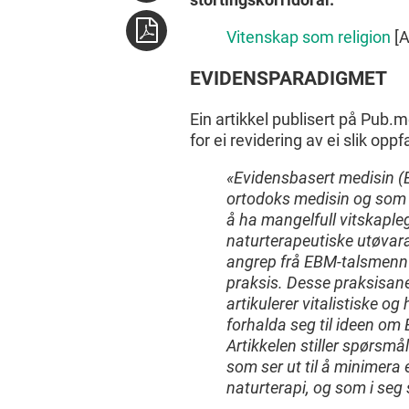
Vitenskap som religion
[A
EVIDENSPARADIGMET
Ein artikkel publisert på Pub.
for ei revidering av ei slik oppf
«Evidensbasert medisin (
ortodoks medisin og som e
å ha mangelfull vitskaple
naturterapeutiske utøvara
angrep frå EBM-talsmenn o
praksis. Desse praksisan
artikulerer vitalistiske o
forhalda seg til ideen om
Artikkelen stiller spørsmå
som ser ut til å minimera 
naturterapi, og som i seg 