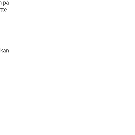
n på
tte
.
 kan