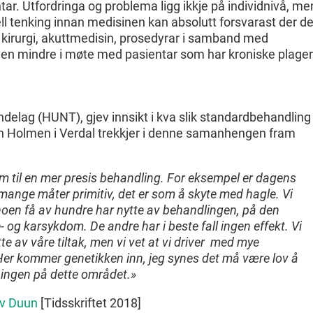
ar. Utfordringa og problema ligg ikkje på individnivå, me
l tenking innan medisinen kan absolutt forsvarast der de
 kirurgi, akuttmedisin, prosedyrar i samband med
en mindre i møte med pasientar som har kroniske plager
delag (HUNT), gjev innsikt i kva slik standardbehandling
ein Holmen i Verdal trekkjer i denne samanhengen fram
m til en mer presis behandling. For eksempel er dagens
ange måter primitiv, det er som å skyte med hagle. Vi
 noen få av hundre har nytte av behandlingen, på den
 og karsykdom. De andre har i beste fall ingen effekt. Vi
e av våre tiltak, men vi vet at vi driver med mye
er kommer genetikken inn, jeg synes det må være lov å
kningen på dette området.»
av Duun
[Tidsskriftet 2018]