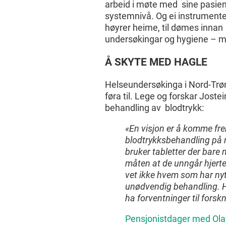
arbeid i møte med sine pasient
systemnivå. Og ei instrumentel
høyrer heime, til dømes innan
undersøkingar og hygiene – m
Å SKYTE MED HAGLE
Helseundersøkinga i Nord-Trøn
føra til. Lege og forskar Jost
behandling av blodtrykk:
«En visjon er å komme fre
blodtrykksbehandling på m
bruker tabletter der bare
måten at de unngår hjerte-
vet ikke hvem som har nytt
unødvendig behandling. H
ha forventninger til fors
Pensjonistdager med Ol