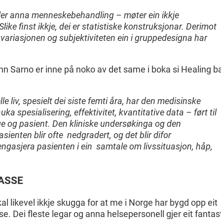
eller anna menneskebehandling – møter ein ikkje
ike finst ikkje, dei er statistiske konstruksjonar. Derimot
 variasjonen og subjektiviteten ein i gruppedesigna har
n Sarno er inne på noko av det same i boka si Healing b
lle liv, spesielt dei siste femti åra, har den medisinske
a spesialisering, effektivitet, kvantitative data – ført til
e og pasient. Den kliniske undersøkinga og den
sienten blir ofte nedgradert, og det blir difor
engasjera pasienten i ein samtale om livssituasjon, håp,
ASSE
al likevel ikkje skugga for at me i Norge har bygd opp eit
e. Dei fleste legar og anna helsepersonell gjer eit fantas