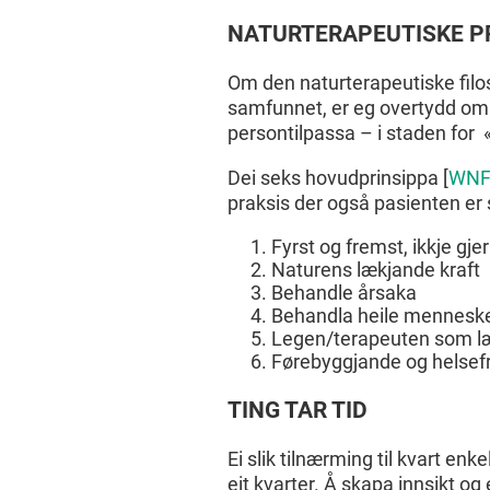
NATURTERAPEUTISKE P
Om den naturterapeutiske filos
samfunnet, er eg overtydd om 
persontilpassa – i staden for 
Dei seks hovudprinsippa [
WNF 
praksis der også pasienten er 
Fyrst og fremst, ikkje gje
Naturens lækjande kraft
Behandle årsaka
Behandla heile mennesk
Legen/terapeuten som l
Førebyggjande og helsefr
TING TAR TID
Ei slik tilnærming til kvart enk
eit kvarter. Å skapa innsikt og