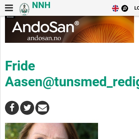
LO
Fride
Aasen@tunsmed_redi