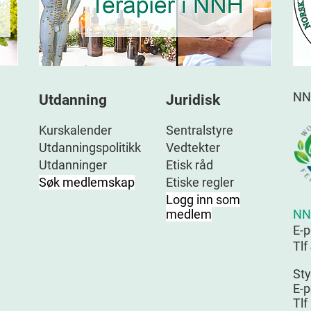
NN
Utdanning
Juridisk
Kurskalender
Sentralstyre
Utdanningspolitikk
Vedtekter
Utdanninger
Etisk råd
Søk medlemskap
Etiske regler
Logg inn som
NN
medlem
E-
Tlf
Sty
E-p
Tlf