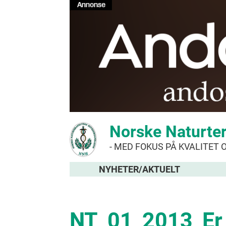
Norske Naturte
- MED FOKUS PÅ KVALITET 
NYHETER/AKTUELT
NT_01_2013_Er_