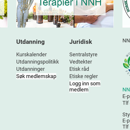
NN
Utdanning
Juridisk
Kurskalender
Sentralstyre
Utdanningspolitikk
Vedtekter
Utdanninger
Etisk råd
Søk medlemskap
Etiske regler
Logg inn som
NN
medlem
E-
Tlf
Sty
E-p
Tlf