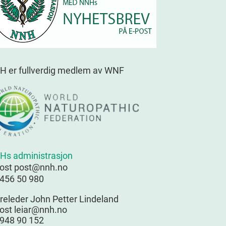
H er fullverdig medlem av WNF
Hs administrasjon
post post@nnh.no
 456 50 980
releder John Petter Lindeland
ost leiar@nnh.no
 948 90 152